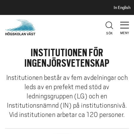
S
H
In English
I
o
D
p
H
U
p
V
MENY
SÖK
a
U
t
D
INSTITUTIONEN FÖR
i
l
INGENJÖRSVETENSKAP
l
h
Institutionen består av fem avdelningar och
u
leds av en prefekt med stöd av
v
ledningsgruppen (LG) och en
u
d
Institutionsnämnd (IN) på institutionsnivå.
i
Vid institutionen arbetar ca 120 personer.
n
n