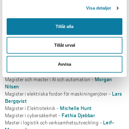
Mannerhagen
l
Svante Augustsson
Automationsingenjör -
Visa detaljer
Håkan Jensen
Maskiningenjör -
Ebrahim Harati
Maskiningenjör, internationell -
Tillåt alla
Jan Oscarsson
Industriell ekonomi -
Hanna Martinsson
Datateknik, högskoleingenjör -
Tillåt urval
Anders
Magister och master i Robotik och Automation -
Appelgren
Fabian
Avvisa
Magister och master i tillverkningsteknik -
Hanning
Morgan
Magister och master i AI och automation -
Nilsen
Lars
Magister i elektriska fordon för maskiningenjörer -
Bergqvist
Michelle Hunt
Magister i Elektroteknik -
Fathia Djebbar
Magister i cybersäkerhet -
Leif-
Master i logistik och verksamhetsutveckling -