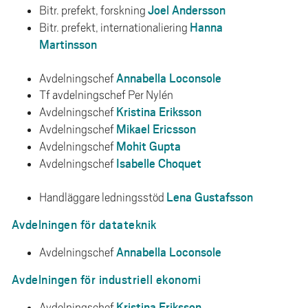
Joel Andersson
Bitr. prefekt, forskning
Hanna
Bitr. prefekt, internationaliering
Martinsson
Annabella Loconsole
Avdelningschef
Tf avdelningschef Per Nylén
Kristina Eriksson
Avdelningschef
Mikael Ericsson
Avdelningschef
Mohit Gupta
Avdelningschef
Isabelle Choquet
Avdelningschef
Lena Gustafsson
Handläggare ledningsstöd
Avdelningen för datateknik
Annabella Loconsole
Avdelningschef
Avdelningen för industriell ekonomi
Kristina Eriksson
Avdelningschef