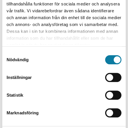
utbildningsnämnden
(FUN).
tillhandahålla funktioner för sociala medier och analysera
vår trafik. Vi vidarebefordrar även sådana identifierare
Programråd
och annan information från din enhet till de sociala medier
Programråd är ett råd för varje inrättat
och annons- och analysföretag som vi samarbetar med.
utbildningsprogram med en
Dessa kan i sin tur kombinera informationen med annan
programansvarig/programrådsordförande. Ett antal
information som du har tillhandahållit eller som de har
programråd finns för beredning av utbildning till stöd för
samlat in när du har använt deras tjänster.
Forsknings- och utbildingsnämnden
prefekt samt
(FUN)
.
S
Nödvändig
a
Programansvariga
m
t
Michael Pieslinger
Teknikst basår -
Inställningar
y
Rashid Ali
Nätverksteknik med IT-säkerhet -
c
Rashid Ali
k
Statistik
Nätverkstekniskt påbyggnadsår -
e
Nour
Elektroingenjör - Elkraft och hållbara elsystem -
s
Marknadsföring
Almardoud
v
Felix
Elektroingenjör - Elektriska fordon -
a