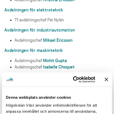
Avdelningen för elektroteknik
Tf avdelningschef Per Nylén
Avdelningen för industriautomation
Mikael Ericsson
Avdelningschef
Avdelningen för maskinteknik
Mohit Gupta
Avdelningschef
Isabelle Choquet
Avdelningschef
Nämnder, råd mm
Institutionsnämnd
Institutionsnämnden
(IN) är en kollegial nämnd som
har det övergripande ansvaret för kvalitet i utbildning
Denna webbplats använder cookies
och forskning på institutionen. Ansvaret utövas i dialog
Högskolan Väst använder enhetsidentifierare för att
Forsknings- och
med institutionsledning och
anpassa innehållet och annonserna till användarna,