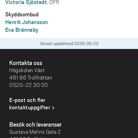
Victoria Sjöstedt
, OFR
Skyddsombud
Henrik Johansson
Eva Bränneby
Senast uppdaterad
2026-06-23
SIDFOT
Kontakta oss
Högskolan Väst
461 86 Trollhättan
0520-22 30 00
E-post och fler
kontaktuppgifter
Besök och leveranser
Gustava Melins Gata 2