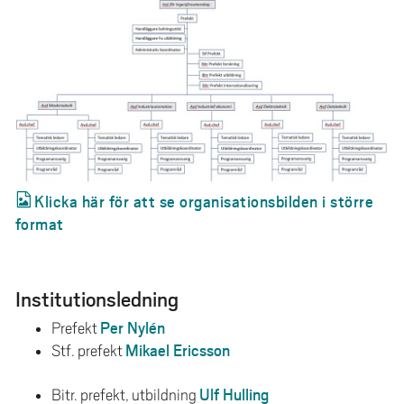
e
h
å
l
l
e
t
Klicka här för att se organisationsbilden i större
format
Institutionsledning
Per Nylén
Prefekt
Mikael Ericsson
Stf. prefekt
Ulf Hulling
Bitr. prefekt, utbildning