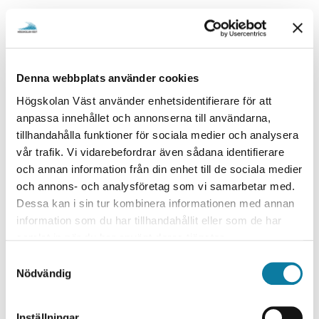
Protokoll
expand_more
Arbetsbeskrivning för
Denna webbplats använder cookies
expand_more
institutionsnämnder
Högskolan Väst använder enhetsidentifierare för att
anpassa innehållet och annonserna till användarna,
tillhandahålla funktioner för sociala medier och analysera
KONTAKT
vår trafik. Vi vidarebefordrar även sådana identifierare
och annan information från din enhet till de sociala medier
Morgan Nilsen
och annons- och analysföretag som vi samarbetar med.
Dessa kan i sin tur kombinera informationen med annan
information som du har tillhandahållit eller som de har
samlat in när du har använt deras tjänster.
S
Nödvändig
a
m
t
Inställningar