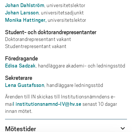
Johan Dahlström
, universitetslektor
Johan Larsson
, universitetsadjunkt
Monika Hattinger,
universitetslektor
Student- och doktorandrepresentanter
Doktorandrepresentant vakant
Studentrepresentant vakant
Föredragande
Edisa Sadzak
, handläggare akademi- och ledningsstöd
Sekreterare
Lena Gustafsson
, handläggare ledningsstöd
Ärenden till IN skickas till Institutionsnämndens e-
l
institutionsnamnd-IV@hv.se
mai
senast 10 dagar
innan mötet.
Mötestider
expand_more