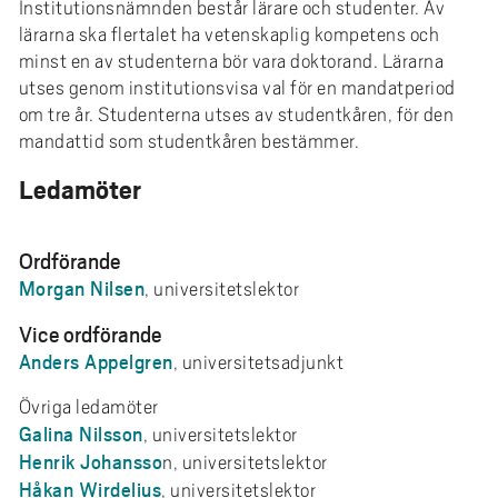
e
Institutionsnämnden består lärare och studenter. Av
h
lärarna ska flertalet ha vetenskaplig kompetens och
minst en av studenterna bör vara doktorand. Lärarna
å
utses genom institutionsvisa val för en mandatperiod
l
om tre år. Studenterna utses av studentkåren, för den
l
mandattid som studentkåren bestämmer.
e
t
Ledamöter
Ordförande
Morgan Nilsen
, universitetslektor
Vice ordförande
Anders Appelgren
, universitetsadjunkt
Övriga ledamöter
Galina Nilsson
, universitetslektor
Henrik Johansso
n, universitetslektor
Håkan Wirdelius
, universitetslektor