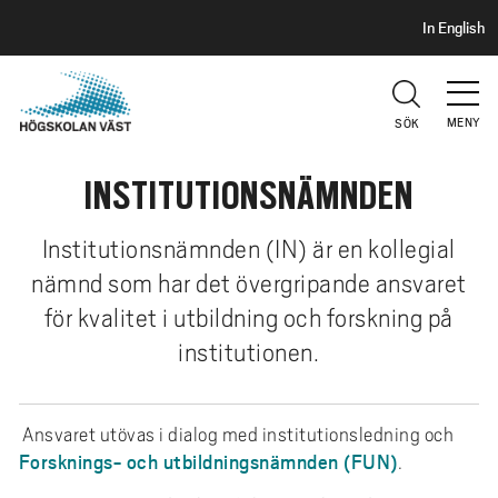
S
H
In English
I
o
D
p
H
U
p
V
MENY
SÖK
a
U
t
D
INSTITUTIONSNÄMNDEN
i
l
l
Institutionsnämnden (IN) är en kollegial
h
nämnd som har det övergripande ansvaret
u
för kvalitet i utbildning och forskning på
v
institutionen.
u
d
i
Ansvaret utövas i dialog med institutionsledning och
n
Forsknings- och utbildningsnämnden (FUN)
.
n