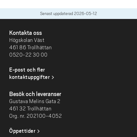
Senast uppdaterad
2026-05-12
SIDFOT
Kontakta oss
Högskolan Väst
461 86 Trollhättan
0520-22 30 00
E-post och fler
kontaktuppgifter
Besök och leveranser
Gustava Melins Gata 2
461 32 Trollhättan
Org. nr. 202100-4052
Öppettider