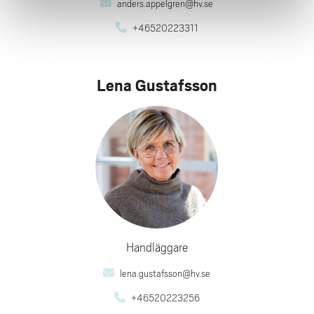
anders.appelgren@hv.se
+46520223311
Lena Gustafsson
Handläggare
lena.gustafsson@hv.se
+46520223256