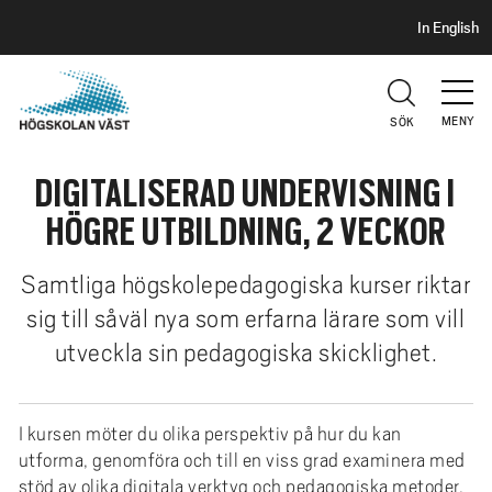
S
H
In English
I
o
D
p
H
U
p
V
MENY
SÖK
a
U
t
D
DIGITALISERAD UNDERVISNING I
i
l
HÖGRE UTBILDNING, 2 VECKOR
l
h
Samtliga högskolepedagogiska kurser riktar
u
sig till såväl nya som erfarna lärare som vill
v
utveckla sin pedagogiska skicklighet.
u
d
i
I kursen möter du olika perspektiv på hur du kan
n
utforma, genomföra och till en viss grad examinera med
n
stöd av olika digitala verktyg och pedagogiska metoder.