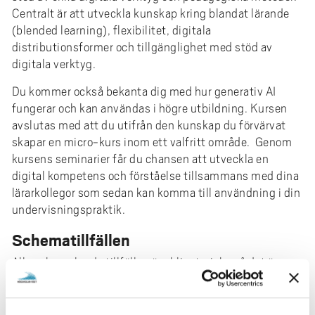
e
Centralt är att utveckla kunskap kring blandat lärande
h
(blended learning), flexibilitet, digitala
å
distributionsformer och tillgänglighet med stöd av
l
digitala verktyg.
l
Du kommer också bekanta dig med hur generativ AI
e
fungerar och kan användas i högre utbildning. Kursen
t
avslutas med att du utifrån den kunskap du förvärvat
skapar en micro-kurs inom ett valfritt område. Genom
kursens seminarier får du chansen att utveckla en
digital kompetens och förståelse tillsammans med dina
lärarkollegor som sedan kan komma till användning i din
undervisningspraktik.
Schematillfällen
Alla schemalagda tillfällen är obligatoriska så det är
viktigt att du försäkrar dig om att det finns möjlighet att
delta på samtliga av kursens schemalagda moment
innan du skickar in din ansökan. Du har möjlighet att