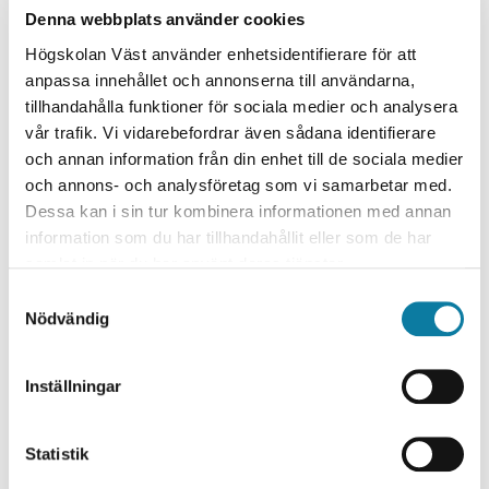
Denna webbplats använder cookies
delta fysiskt på campus eller digitalt via zoom på alla
tillfällen som är markerade som hyflex.
Högskolan Väst använder enhetsidentifierare för att
anpassa innehållet och annonserna till användarna,
Datum VT26:
tillhandahålla funktioner för sociala medier och analysera
Kursen inställd VT26
vår trafik. Vi vidarebefordrar även sådana identifierare
och annan information från din enhet till de sociala medier
Till ovanstående datum tillkommer två bokningsbara
och annons- och analysföretag som vi samarbetar med.
tillfällen för produktion av lärmaterial i grupp. Datum för
Dessa kan i sin tur kombinera informationen med annan
det arbetet presenteras i samband med kursstart.
information som du har tillhandahållit eller som de har
samlat in när du har använt deras tjänster.
Faktaruta
S
Nödvändig
a
Kursperiod
Vecka 16 - 24
m
t
Inställningar
Sista
22 mars 2026.
y
ansökningsdag
c
k
Statistik
Omfattning
80 timmar
e