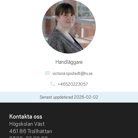
Handläggare
victoria.sjostedt@hv.se
+46520223057
Senast uppdaterad
2026-02-02
SIDFOT
Kontakta oss
Högskolan Väst
461 86 Trollhättan