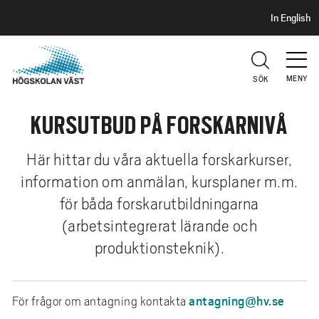
S
H
In English
I
o
D
p
H
U
p
V
MENY
SÖK
a
U
t
D
KURSUTBUD PÅ FORSKARNIVÅ
i
l
l
Här hittar du våra aktuella forskarkurser,
h
information om anmälan, kursplaner m.m.
u
för båda forskarutbildningarna
v
(arbetsintegrerat lärande och
u
produktionsteknik).
d
i
n
antagning@hv.se
För frågor om antagning kontakta
n