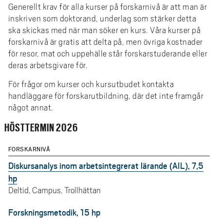
e
Generellt krav för alla kurser på forskarnivå är att man är
h
inskriven som doktorand, underlag som stärker detta
å
ska skickas med när man söker en kurs. Våra kurser på
l
forskarnivå är gratis att delta på, men övriga kostnader
l
för resor, mat och uppehälle står forskarstuderande eller
deras arbetsgivare för.
e
t
För frågor om kurser och kursutbudet kontakta
handläggare för forskarutbildning, där det inte framgår
något annat.
HÖSTTERMIN 2026
FORSKARNIVÅ
Diskursanalys inom arbetsintegrerat lärande (AIL), 7,5
hp
Deltid, Campus, Trollhättan
Forskningsmetodik, 15 hp