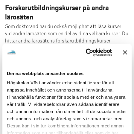
Forskarutbildningskurser på andra
lärosäten
Som doktorand har du också möjlighet att läsa kurser
vid andra lärosäten som en del av dina valbara kurser. Du
hittar andra lärosätens forskarutbildningskurser
inklusive behörighetskrav via deras hemsidor. Om du är
osäker på huruvida en kurs är möjlig att räkna in i dina
forskarstudier vid Högskolan Väst, kontakta
handläggare innan du ansöker.
Denna webbplats använder cookies
Högskolan Väst använder enhetsidentifierare för att
GRADE är en nationell forskarskola för digitala
anpassa innehållet och annonserna till användarna,
teknologier i utbildning med särskilt intresse för den
tillhandahålla funktioner för sociala medier och analysera
digitalisering som sker inom för-, grund- och
vår trafik. Vi vidarebefordrar även sådana identifierare
gymnasieskolan samt fritidshemmet.
och annan information från din enhet till de sociala medier
GRADE forskarskola (länk till annan webbplats)
och annons- och analysföretag som vi samarbetar med.
Dessa kan i sin tur kombinera informationen med annan
UPGRADE är en nationell forskarskola för med fokus på
information som du har tillhandahållit eller som de har