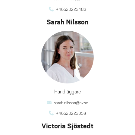
+46520223483
Sarah Nilsson
Handläggare
sarah.nilsson@hv.se
+46520223059
Victoria Sjöstedt