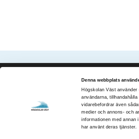
Denna webbplats använde
Kontakta oss
Besök och 
Högskolan Väst använder en
Högskolan Väst
Gustava Me
användarna, tillhandahålla 
461 86 Trollhättan
461 32 Tro
vidarebefordrar även sådana
0520-22 30 00
Org. nr. 2
medier och annons- och an
informationen med annan in
E-post och fler
Öppettider
har använt deras tjänster.
kontaktuppgifter