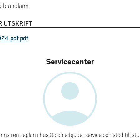
d brandlarm
R UTSKRIFT
024.pdf
account_circle
Servicecenter
nns i entréplan i hus G och erbjuder service och stöd till 