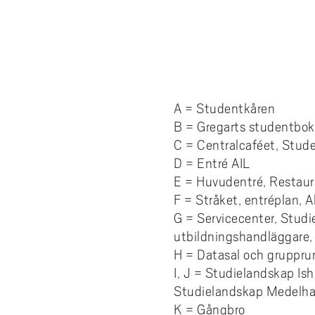
A = Studentkåren
B = Gregarts studentbo
C = Centralcaféet, Stud
D = Entré AIL
E = Huvudentré, Restaur
F = Stråket, entréplan, A
G = Servicecenter, Studi
utbildningshandläggare,
H = Datasal och gruppr
I, J = Studielandskap Is
Studielandskap Medelhav
K = Gångbro