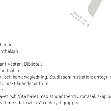
khandel
enthälsan
ant Västan, Bibliotek
lbertsalen
e- och karriärvägledning, Studieadministration: antagn
 Kliniskt lärandecentrum
um.
havet och Vita havet med studentpentry, datasal, skåp 
et med datasal, skåp och tyst gruppru