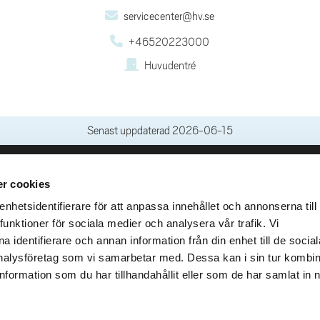
servicecenter@hv.se
+46520223000
Huvudentré
Senast uppdaterad
2026-06-15
r cookies
leveranser
Genvägar
Kris och nödsituation
hetsidentifierare för att anpassa innehållet och annonserna till
lins Gata 2
funktioner för sociala medier och analysera vår trafik. Vi
Press och media
llhättan
 identifierare och annan information från din enhet till de social
Arbeta hos oss
02100-4052
alysföretag som vi samarbetar med. Dessa kan i sin tur kombi
Om webbplatsen
formation som du har tillhandahållit eller som de har samlat in 
Tillgänglighetsredogörels