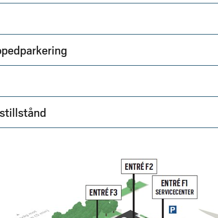
opedparkering
stillstånd