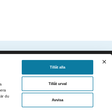
SIDFOT
Följ oss
Tillåt alla
Facebook
Instagram
Tillåt urval
a
TikTok
nera
Youtube
när du
e
LinkedIn
Avvisa