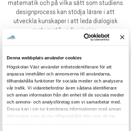
e
matematik och på vilka sätt som studiens
h
designprocess kan stödja lärare i att
å
utveckla kunskaper i att leda dialogisk
l
matematikundervisning.
l
e
t
Ett av projektets resultat är att lärares användning av
Denna webbplats använder cookies
matematikuppgifter med hög frihetsgrad, vilket bland
annat innebär uppgifter utan givna svar, stödjer lärare
Högskolan Väst använder enhetsidentifierare för att
att utveckla kunskaper i att leda dialogisk
anpassa innehållet och annonserna till användarna,
matematikundervisning.
tillhandahålla funktioner för sociala medier och analysera
vår trafik. Vi vidarebefordrar även sådana identifierare
Forskningsområde
och annan information från din enhet till de sociala medier
Barn- och ungdomsvetenskap
och annons- och analysföretag som vi samarbetar med.
Dessa kan i sin tur kombinera informationen med annan
Forskningsmiljö / Institution
information som du har tillhandahållit eller som de har
Barn och unga
samlat in när du har använt deras tjänster.
Institutionen för individ och samhälle