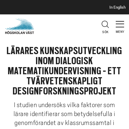
S
H
In English
I
o
D
p
H
U
p
V
MENY
SÖK
a
U
t
D
LÄRARES KUNSKAPSUTVECKLING
i
l
INOM DIALOGISK
l
MATEMATIKUNDERVISNING - ETT
h
u
TVÄRVETENSKAPLIGT
v
DESIGNFORSKNINGSPROJEKT
u
d
I studien undersöks vilka faktorer som
i
lärare identifierar som betydelsefulla i
n
genomförandet av klassrumssamtal i
n