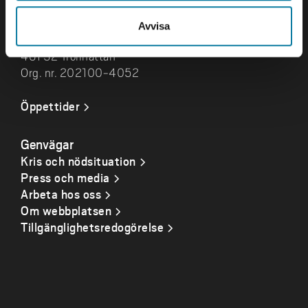
Besök och leveranser
Avvisa
Gustava Melins Gata 2
461 32 Trollhättan
Org. nr. 202100-4052
Öppettider
Genvägar
Kris och nödsituation
Press och media
Arbeta hos oss
Om webbplatsen
Tillgänglighetsredogörelse