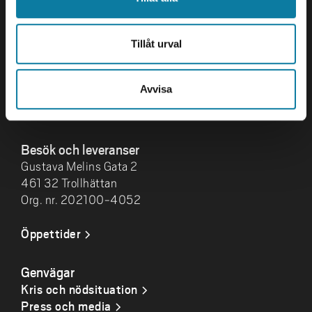
Kontakta oss
Högskolan Väst
461 86 Trollhättan
Tillåt urval
0520-22 30 00
Avvisa
E-post och fler
kontaktuppgifter
Besök och leveranser
Gustava Melins Gata 2
461 32 Trollhättan
Org. nr. 202100-4052
Öppettider
Genvägar
Kris och nödsituation
Press och media