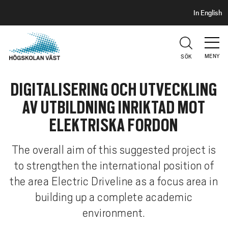
S
H
In English
I
o
D
p
H
U
p
V
MENY
SÖK
a
U
t
D
DIGITALISERING OCH UTVECKLING
i
l
AV UTBILDNING INRIKTAD MOT
l
ELEKTRISKA FORDON
h
u
The overall aim of this suggested project is
v
to strengthen the international position of
u
d
the area Electric Driveline as a focus area in
i
building up a complete academic
n
environment.
n