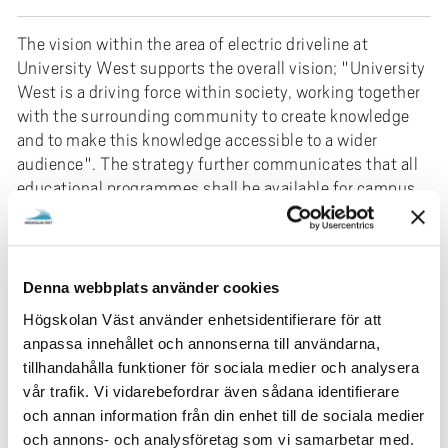
e
h
The vision within the area of electric driveline at
å
University West supports the overall vision; "University
l
West is a driving force within society, working together
l
with the surrounding community to create knowledge
e
and to make this knowledge accessible to a wider
t
audience". The strategy further communicates that all
educational programmes shall be available for campus
students and be offered fully online or distance learning
centers. The overall aim of this suggested project is to
strengthen the international position of the area Electric
Driveline as a focus area in building up a complete
Denna webbplats använder cookies
academic environment. Hence, we here apply for
Högskolan Väst använder enhetsidentifierare för att
funding to develop three international online courses to
anpassa innehållet och annonserna till användarna,
the new master program, 'Master in Electric Vehicle
tillhandahålla funktioner för sociala medier och analysera
Engineering' to be held in spring 2022. The courses will
vår trafik. Vi vidarebefordrar även sådana identifierare
be developed in modules that also are planned to be
och annan information från din enhet till de sociala medier
given as independent courses open for professionals.
och annons- och analysföretag som vi samarbetar med.