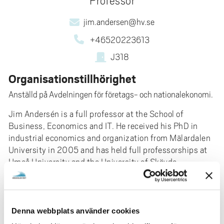
Professor
e
h
jim.andersen@hv.se
å
+46520223613
l
l
J318
e
Organisationstillhörighet
t
Anställd på Avdelningen för företags- och nationalekonomi.
Jim Andersén is a full professor at the School of
Business, Economics and IT. He received his PhD in
industrial economics and organization from Mälardalen
University in 2005 and has held full professorships at
Umeå University and the University of Skövde.
His research interests are primarily focused on strategic
management, specifically on resource-based theory
(RBT) and areas related to RBT, such as strategic
Denna webbplats använder cookies
human capital, resource orchestration, the natural