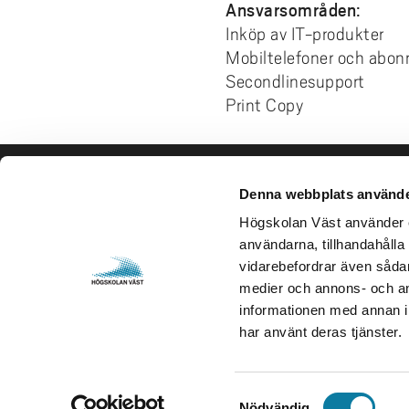
Ansvarsområden:
Inköp av IT-produkter
Mobiltelefoner och abo
Secondlinesupport
Print Copy
Denna webbplats använde
Kontakta oss
Besök och 
Högskolan Väst använder en
Högskolan Väst
Gustava Me
användarna, tillhandahålla 
461 86 Trollhättan
461 32 Tro
vidarebefordrar även sådana
0520-22 30 00
Org. nr. 2
medier och annons- och an
informationen med annan in
E-post och fler
Öppettider
har använt deras tjänster.
kontaktuppgifter
S
Nödvändig