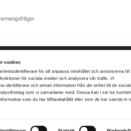
nnemangsfrågor
r cookies
leveranser
Genvägar
Kris och nödsituation
hetsidentifierare för att anpassa innehållet och annonserna till
lins Gata 2
funktioner för sociala medier och analysera vår trafik. Vi
Press och media
llhättan
 identifierare och annan information från din enhet till de social
Arbeta hos oss
02100-4052
alysföretag som vi samarbetar med. Dessa kan i sin tur kombi
Om webbplatsen
formation som du har tillhandahållit eller som de har samlat in 
Tillgänglighetsredogörels
Inställningar
Statistik
Marknadsfö