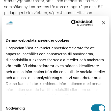
stadsbyggnadskontor, små- och medelstora företag
som söker ny kompetens för utvecklingsfrågor och IKT-
pedagoger i skolvärlden, säger Johanna Eliasson.
Forskningsresultaten är nu klara att presenteras på ett
webbinarium den 27 november som arrangeras av
Kommunakademin Väst.
Denna webbplats använder cookies
– Webbinariet är öppet för alla som vill ta del av
Högskolan Väst använder enhetsidentifierare för att
projekten. Vi avslutar även med en paneldiskussion om
anpassa innehållet och annonserna till användarna,
hur forskningen kan tas vidare och göra nytta för
tillhandahålla funktioner för sociala medier och analysera
kommunerna och andra aktörer inom Fyrbodal.
vår trafik. Vi vidarebefordrar även sådana identifierare
– Jag hoppas att många tar tillfället att ta del av de här
och annan information från din enhet till de sociala medier
forskningsresultaten. Eftersom eventet är online går det
och annons- och analysföretag som vi samarbetar med.
utmärkt att lyssna på de projekt som är mest relevanta
Dessa kan i sin tur kombinera informationen med annan
utifrån det egna perspektivet.
information som du har tillhandahållit eller som de har
samlat in när du har använt deras tjänster.
KORT OM FORSKNINGSPROJEKTEN
S
Teamsimulering på Kliniskt lärandecentrum
Nödvändig
a