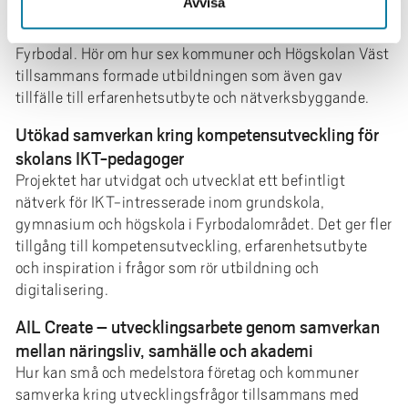
Avvisa
bygglovsfrågors komplexitet genomfördes en
utbildningsinsats riktad till bygglovshandläggare inom
Fyrbodal. Hör om hur sex kommuner och Högskolan Väst
tillsammans formade utbildningen som även gav
tillfälle till erfarenhetsutbyte och nätverksbyggande.
Utökad samverkan kring kompetensutveckling för
skolans IKT-pedagoger
Projektet har utvidgat och utvecklat ett befintligt
nätverk för IKT-intresserade inom grundskola,
gymnasium och högskola i Fyrbodalområdet. Det ger fler
tillgång till kompetensutveckling, erfarenhetsutbyte
och inspiration i frågor som rör utbildning och
digitalisering.
AIL Create – utvecklingsarbete genom samverkan
mellan näringsliv, samhälle och akademi
Hur kan små och medelstora företag och kommuner
samverka kring utvecklingsfrågor tillsammans med