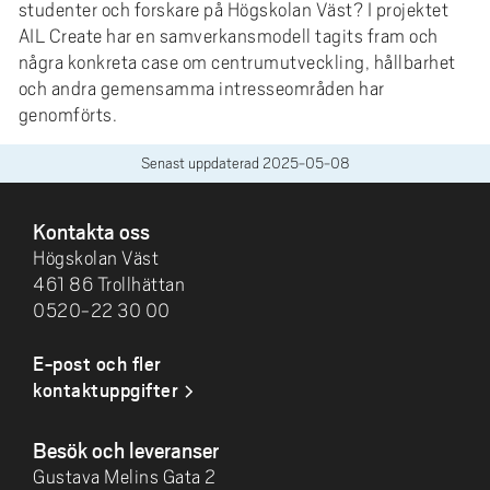
studenter och forskare på Högskolan Väst? I projektet
AIL Create har en samverkansmodell tagits fram och
några konkreta case om centrumutveckling, hållbarhet
och andra gemensamma intresseområden har
genomförts.
Senast uppdaterad
2025-05-08
SIDFOT
Kontakta oss
Högskolan Väst
461 86 Trollhättan
0520-22 30 00
E-post och fler
kontaktuppgifter
Besök och leveranser
Gustava Melins Gata 2