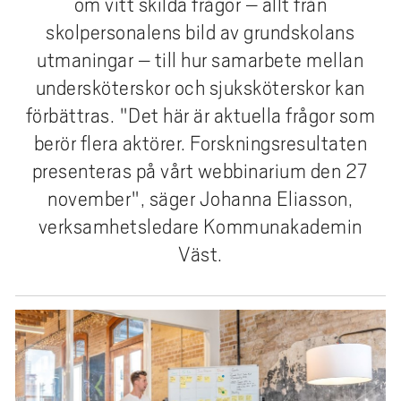
om vitt skilda frågor – allt från
e
h
skolpersonalens bild av grundskolans
å
utmaningar – till hur samarbete mellan
l
undersköterskor och sjuksköterskor kan
l
förbättras. "Det här är aktuella frågor som
e
berör flera aktörer. Forskningsresultaten
t
presenteras på vårt webbinarium den 27
november", säger Johanna Eliasson,
verksamhetsledare Kommunakademin
Väst.