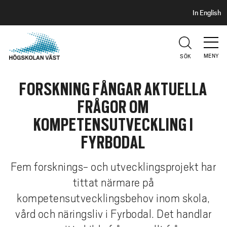
S
H
In English
I
o
D
p
H
U
p
V
MENY
SÖK
a
U
t
D
FORSKNING FÅNGAR AKTUELLA
i
l
FRÅGOR OM
l
KOMPETENSUTVECKLING I
h
u
FYRBODAL
v
u
Fem forsknings- och utvecklingsprojekt har
d
tittat närmare på
i
kompetensutvecklingsbehov inom skola,
n
vård och näringsliv i Fyrbodal. Det handlar
n