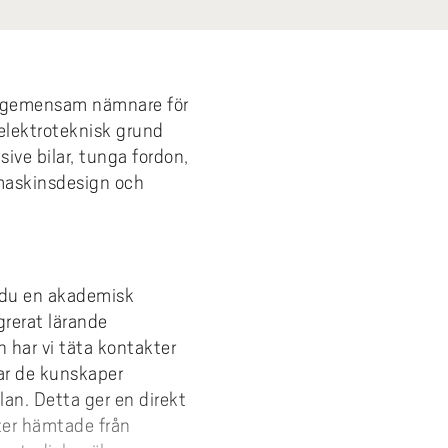
m gemensam nämnare för
 elektroteknisk grund
ive bilar, tunga fordon,
elmaskinsdesign och
r du en akademisk
rerat lärande
 har vi täta kontakter
ar de kunskaper
lan. Detta ger en direkt
ter hämtade från