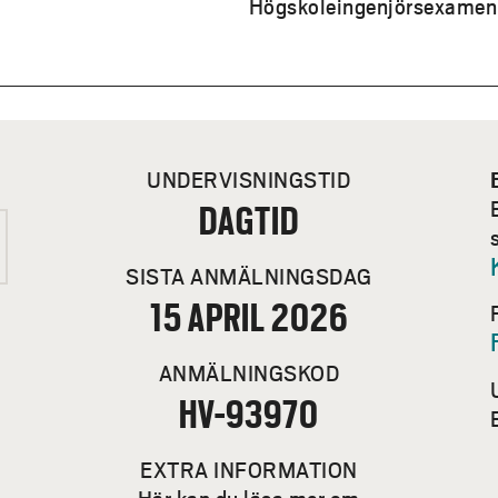
Högskoleingenjörsexamen i
s att elektroingenjör är en bred examen som öppnar dör
kunskaper inom elektroteknik, elektronik, mätteknik, st
ndas i en rad andra branscher – allt från energisektorn
eknik och IT. Det gör dig flexibel och attraktiv på arbe
UNDERVISNINGSTID
DAGTID
som ingår i utbildningen, se knappen ”Kurser som progra
SISTA ANMÄLNINGSDAG
15 APRIL 2026
ANMÄLNINGSKOD
HV-93970
EXTRA INFORMATION
Här kan du läsa mer om