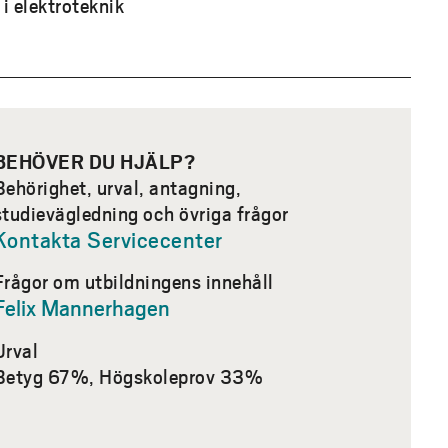
 elektroteknik
rar långt utanför
yrsystem och
 och industriell
tsmarknaden, både idag
BEHÖVER DU HJÄLP?
Behörighet, urval, antagning,
studievägledning och övriga frågor
Kontakta Servicecenter
mmet omfattar”.
Frågor om utbildningens innehåll
Felix Mannerhagen
Urval
Betyg 67%, Högskoleprov 33%