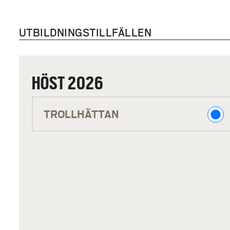
Samtidigt ska det betona
UTBILDNINGSTILLFÄLLEN
fordonstekniken. Du får 
energiteknik som kan anvä
automation till medicint
HÖST 2026
och i framtiden
Vilka kurser ingår?
H
TROLLHÄTTAN
För att se vilka kurser 
Ö
S
T
2
0
2