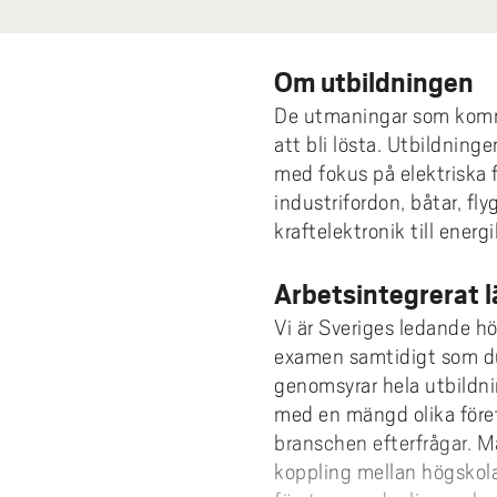
Om utbildningen
De utmaningar som komm
att bli lösta. Utbildning
med fokus på elektriska f
industrifordon, båtar, fl
kraftelektronik till ener
Arbetsintegrerat l
Vi är Sveriges ledande h
examen samtidigt som du 
genomsyrar hela utbildni
med en mängd olika föret
branschen efterfrågar. Må
koppling mellan högskol