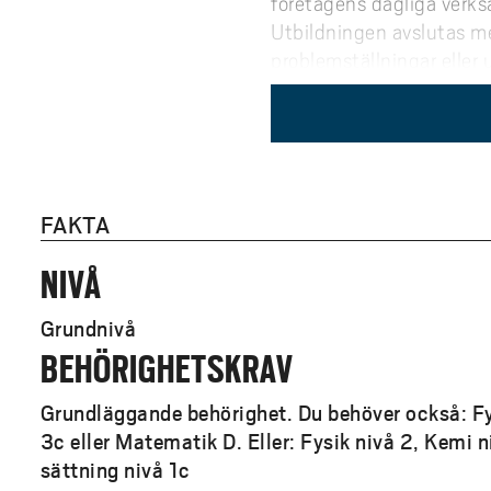
företagens dagliga verks
Utbildningen avslutas m
problemställningar eller
Arbetsliv
Som elektroingenjör med d
teknik, flyg och drönarte
FAKTA
Typiska arbetsroller inklu
NIVÅ
Utvecklingsingenjör 
Grundnivå
Systemingenjör för el
BEHÖRIGHETSKRAV
Test- eller verifierin
Projektledare eller sp
Grundläggande behörighet. Du behöver också: F
3c eller Matematik D. Eller: Fysik nivå 2, Kemi 
Behovet av ingenjörer me
sättning nivå 1c
verktyg för att bidra till