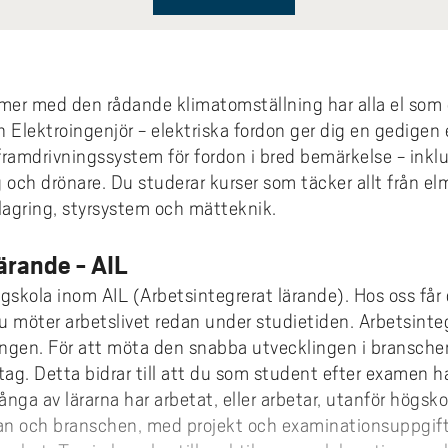
er med den rådande klimatomställning har alla el so
en Elektroingenjör - elektriska fordon ger dig en gedigen
ramdrivningssystem för fordon i bred bemärkelse - inklus
yg och drönare. Du studerar kurser som täcker allt från 
gilagring, styrsystem och mätteknik.
ärande - AIL
ögskola inom AIL (Arbetsintegrerat lärande). Hos oss få
möter arbetslivet redan under studietiden. Arbetsinteg
ngen. För att möta den snabba utvecklingen i branschen
ag. Detta bidrar till att du som student efter examen h
nga av lärarna har arbetat, eller arbetar, utanför högsko
an och branschen, med projekt och examinationsuppgif