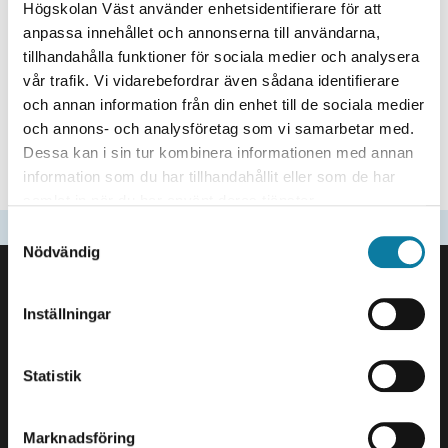
e
Högskolan Väst använder enhetsidentifierare för att
h
anpassa innehållet och annonserna till användarna,
å
tillhandahålla funktioner för sociala medier och analysera
vår trafik. Vi vidarebefordrar även sådana identifierare
l
och annan information från din enhet till de sociala medier
l
och annons- och analysföretag som vi samarbetar med.
e
Höstens program finns i dokumentet nedan!
Dessa kan i sin tur kombinera informationen med annan
t
information som du har tillhandahållit eller som de har
IAIL_webinarium_ht2021.pdf
samlat in när du har använt deras tjänster.
Senast uppdaterad
2021-10-12
S
Nödvändig
SIDFOT
a
m
Kontakta oss
t
Högskolan Väst
Inställningar
y
461 86 Trollhättan
c
0520-22 30 00
k
Statistik
e
E-post och fler
s
kontaktuppgifter
Marknadsföring
v