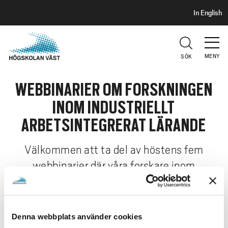
S
H
In English
I
o
D
p
H
U
p
V
MENY
SÖK
a
U
t
D
WEBBINARIER OM FORSKNINGEN
i
l
INOM INDUSTRIELLT
l
ARBETSINTEGRERAT LÄRANDE
h
u
Välkommen att ta del av höstens fem
v
webbinarier där våra forskare inom
u
d
Industriellt arbetsintegrerat lärande berättar
i
om sin forskning.
n
Denna webbplats använder cookies
n