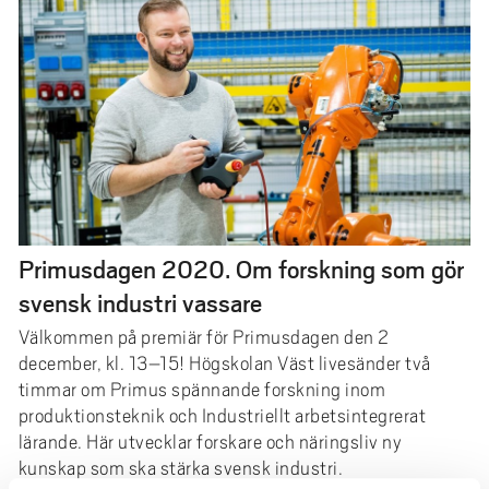
e
h
å
l
l
e
t
Primusdagen 2020. Om forskning som gör
svensk industri vassare
Välkommen på premiär för Primusdagen den 2
december, kl. 13–15! Högskolan Väst livesänder två
timmar om Primus spännande forskning inom
produktionsteknik och Industriellt arbetsintegrerat
lärande. Här utvecklar forskare och näringsliv ny
kunskap som ska stärka svensk industri.