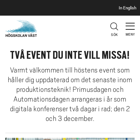
S
H
In English
I
o
D
p
H
U
p
V
MENY
SÖK
a
U
t
D
TVÅ EVENT DU INTE VILL MISSA!
i
l
l
Varmt välkommen till höstens event som
h
håller dig uppdaterad om det senaste inom
u
produktionsteknik! Primusdagen och
v
Automationsdagen arrangeras i år som
u
digitala konferenser två dagar i rad; den 2
d
i
och 3 december.
n
n