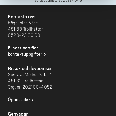
Senast uppdaterad
2022-10-19
SIDFOT
Kontakta oss
Högskolan Väst
461 86 Trollhättan
0520-22 30 00
E-post och fler
kontaktuppgifter
Besök och leveranser
Gustava Melins Gata 2
461 32 Trollhättan
Org. nr. 202100-4052
Öppettider
Genvägar