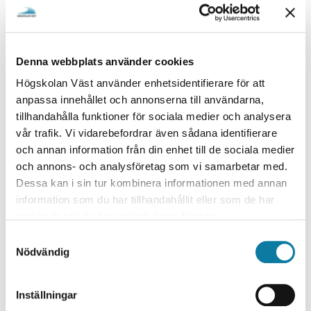
Det handlar om nya innovativa produktionsprocesser
som svetsning och additiv tillverkning i metall, nya
typer av ytbeläggningar, utveckling av artificiell
Denna webbplats använder cookies
intelligens & digitalisering i produktionsmiljö,
kompetensutveckling för morgondagens behov och
Högskolan Väst använder enhetsidentifierare för att
andra industriella utmaningar.
anpassa innehållet och annonserna till användarna,
tillhandahålla funktioner för sociala medier och analysera
PROGRAMMET I KORTHET:
vår trafik. Vi vidarebefordrar även sådana identifierare
och annan information från din enhet till de sociala medier
Högskolan Västs rektor Martin Hellström
och annons- och analysföretag som vi samarbetar med.
hälsar välkommen.
Dessa kan i sin tur kombinera informationen med annan
Hur bidrar Primus till att stärka svensk
information som du har tillhandahållit eller som de har
industri?
samlat in när du har använt deras tjänster.
/ Lennart Malmsköld, Programchef Primus.
Industriella utmaningar och forskningens
S
Nödvändig
betydelse för industriföretagen.
a
m
/ Peter Harlin, Sandvik Additive
t
Manufacturing
Inställningar
y
/ Jon Eklöf, GKN Aerospace