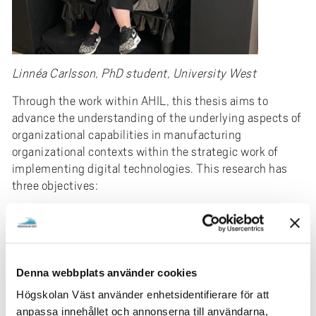
e
h
å
l
Linnéa Carlsson, PhD student, University West
l
e
Through the work within AHIL, this thesis aims to
t
advance the understanding of the underlying aspects of
organizational capabilities in manufacturing
organizational contexts within the strategic work of
implementing digital technologies. This research has
three objectives:
1. To uncover how managers' perceptions of industrial
digitalization affect manufacturing organizations'
strategic work.
Denna webbplats använder cookies
2. To uncover how employee’s perceptions of industrial
digitalization affect manufacturing organizations'
Högskolan Väst använder enhetsidentifierare för att
strategic work.
anpassa innehållet och annonserna till användarna,