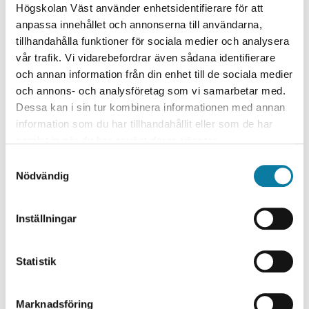
grundlärarprogrammet mot F-3 är 22 kurser inkluderade
Högskolan Väst använder enhetsidentifierare för att
i studien med sammanlagt 149 examinationsuppgifter
anpassa innehållet och annonserna till användarna,
och för inriktningen mot 4-6 är 25 kurser inkluderade
tillhandahålla funktioner för sociala medier och analysera
med sammanlagt 174 examinationsuppgifter.
vår trafik. Vi vidarebefordrar även sådana identifierare
Forskningsområde
och annan information från din enhet till de sociala medier
och annons- och analysföretag som vi samarbetar med.
Barn- och ungdomsvetenskap
Dessa kan i sin tur kombinera informationen med annan
information som du har tillhandahållit eller som de har
Forskningsmiljö / Institution
samlat in när du har använt deras tjänster.
Barn och unga
S
Institutionen för individ och samhälle
Nödvändig
a
Projektledare
m
t
Inställningar
Lena Sjöberg
y
c
Medverkande Högskolan Väst
k
Statistik
Lena Sjöberg
e
s
Övriga projektmedverkande
Marknadsföring