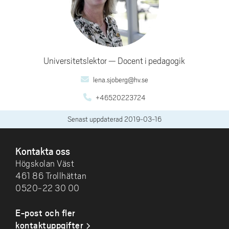
Universitetslektor
Docent i pedagogik
lena.sjoberg@hv.se
+46520223724
Senast uppdaterad
2019-03-16
SIDFOT
Kontakta oss
Högskolan Väst
461 86 Trollhättan
0520-22 30 00
E-post och fler
kontaktuppgifter