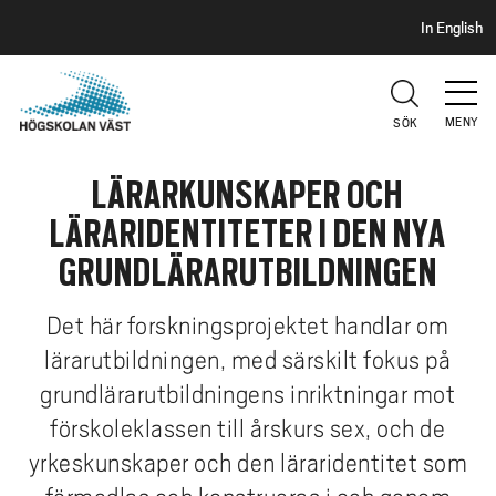
S
H
In English
I
o
D
p
H
U
p
V
MENY
SÖK
a
U
t
D
LÄRARKUNSKAPER OCH
i
l
LÄRARIDENTITETER I DEN NYA
l
GRUNDLÄRARUTBILDNINGEN
h
u
Det här forskningsprojektet handlar om
v
lärarutbildningen, med särskilt fokus på
u
d
grundlärarutbildningens inriktningar mot
i
förskoleklassen till årskurs sex, och de
n
yrkeskunskaper och den läraridentitet som
n