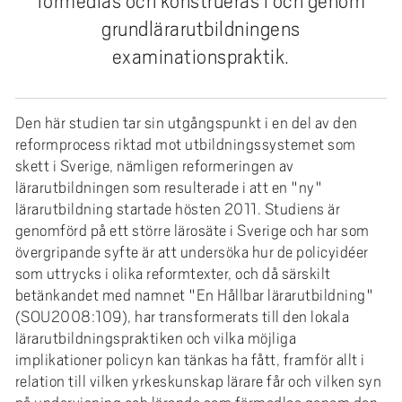
förmedlas och konstrueras i och genom
e
grundlärarutbildningens
h
å
examinationspraktik.
l
l
e
Den här studien tar sin utgångspunkt i en del av den
t
reformprocess riktad mot utbildningssystemet som
skett i Sverige, nämligen reformeringen av
lärarutbildningen som resulterade i att en "ny"
lärarutbildning startade hösten 2011. Studiens är
genomförd på ett större lärosäte i Sverige och har som
övergripande syfte är att undersöka hur de policyidéer
som uttrycks i olika reformtexter, och då särskilt
betänkandet med namnet "En Hållbar lärarutbildning"
(SOU2008:109), har transformerats till den lokala
lärarutbildningspraktiken och vilka möjliga
implikationer policyn kan tänkas ha fått, framför allt i
relation till vilken yrkeskunskap lärare får och vilken syn