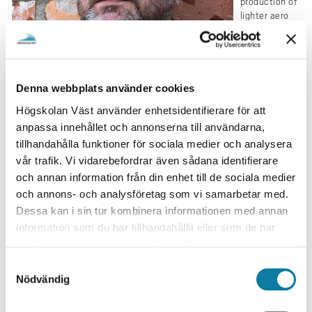
production of
e
lighter aero
h
engines. I
å
currently
l
work on
automated
l
inspection of
Denna webbplats använder cookies
e
components,
Högskolan Väst använder enhetsidentifierare för att
t
to find even
anpassa innehållet och annonserna till användarna,
minute
defects in a reliable way. The information connected to these
tillhandahålla funktioner för sociala medier och analysera
inspection and production methods is then collected to become
vår trafik. Vi vidarebefordrar även sådana identifierare
useful through digitalization.
och annan information från din enhet till de sociala medier
och annons- och analysföretag som vi samarbetar med.
My research education helps me understand and solve difficult
Dessa kan i sin tur kombinera informationen med annan
problems, and to better understand and communicate the needs of
future industrial production systems."
information som du har tillhandahållit eller som de har
samlat in när du har använt deras tjänster.
Edvard Svenman, Doctor in Production Technology
S
Read more about Edvards research
Nödvändig
a
m