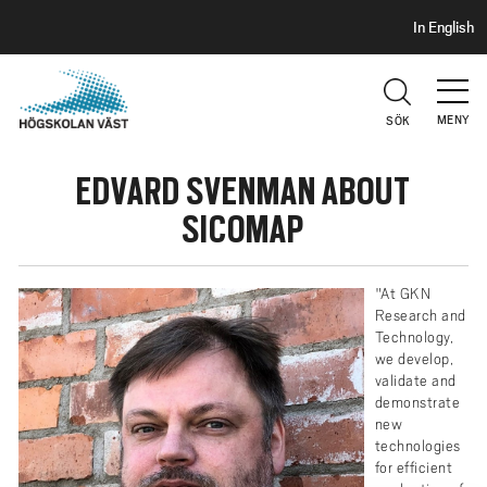
S
H
In English
I
o
D
p
H
U
p
V
MENY
SÖK
a
U
t
D
EDVARD SVENMAN ABOUT
i
l
SICOMAP
l
h
u
"At GKN
Research and
v
Technology,
u
we develop,
d
validate and
demonstrate
i
new
n
technologies
n
for efficient