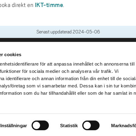
IKT-timme
r boka direkt en
.
Senast uppdaterad
2024-05-06
r cookies
leveranser
Genvägar
Kris och nödsituation
hetsidentifierare för att anpassa innehållet och annonserna till
lins Gata 2
funktioner för sociala medier och analysera vår trafik. Vi
Press och media
llhättan
 identifierare och annan information från din enhet till de social
Arbeta hos oss
02100-4052
alysföretag som vi samarbetar med. Dessa kan i sin tur kombi
Om webbplatsen
formation som du har tillhandahållit eller som de har samlat in 
Tillgänglighetsredogörels
Inställningar
Statistik
Marknadsfö