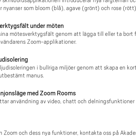
 skrivbordsapplikationen introducerar nya färgteman oc
rar nyanser som bloom (blå), agave (grönt) och rose (rött)
erktygsfält under möten
na mötesverktygsfält genom att lägga till eller ta bort
användarens Zoom-applikationer.
judisolering
judisoleringen i bullriga miljöer genom att skapa en kort
förutbestämt manus.
anjonsläge med Zoom Rooms
ar användning av video, chatt och delningsfunktioner ö
om Zoom och dess nya funktioner, kontakta oss på Akad