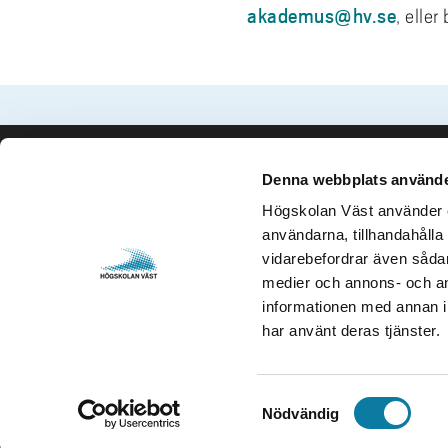
akademus@hv.se
, elle
Denna webbplats använde
Kontakta oss
Besök och 
Högskolan Väst använder en
Högskolan Väst
Gustava Me
användarna, tillhandahålla 
461 86 Trollhättan
461 32 Tro
vidarebefordrar även sådana
0520-22 30 00
Org. nr. 2
medier och annons- och an
informationen med annan in
E-post och fler
Öppettider
har använt deras tjänster.
kontaktuppgifter
S
Nödvändig
a