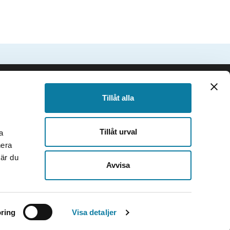
SIDFOT
Följ oss
Tillåt alla
Facebook
Instagram
Tillåt urval
a
TikTok
nera
Youtube
när du
e
LinkedIn
Avvisa
ring
Visa detaljer