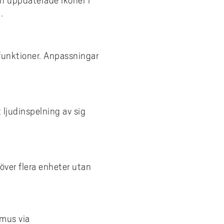
h uppdaterade ikoner i
.
 funktioner. Anpassningar
 ljudinspelning av sig
ver flera enheter utan
emus via