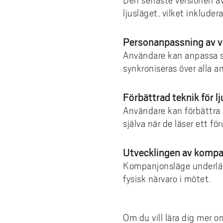
Den senaste versionen av
ljusläget, vilket inklude
Personanpassning av v
Användare kan anpassa si
synkroniseras över alla 
Förbättrad teknik för l
Användare kan förbättra l
själva när de läser ett 
Utvecklingen av komp
Kompanjonsläge underlätt
fysisk närvaro i mötet.
Om du vill lära dig mer 