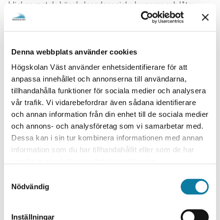
blicken mot de högskolepedagogiska kurserna och låter
deltagare dela med sig av sina erfarenheter och insikter.
Seminarieserien är en del i högskolans satsning på
högskolepedagogik, vänder sig till alla lärare på ...
Denna webbplats använder cookies
29 maj, 2026
Högskolan Väst använder enhetsidentifierare för att
AI-kurs för studenter
anpassa innehållet och annonserna till användarna,
Inför höstterminen lanserar projektet AI för alla en kurs riktad
tillhandahålla funktioner för sociala medier och analysera
till studenter som heter AI-kurs för dig som student, som
vår trafik. Vi vidarebefordrar även sådana identifierare
lärare kan importera till sin kurs i Canvas. Kursen ger
och annan information från din enhet till de sociala medier
studenter grundläggande kunskaper om generativ AI, ett
och annons- och analysföretag som vi samarbetar med.
kritiskt förhållningssätt till tekni...
Dessa kan i sin tur kombinera informationen med annan
information som du har tillhandahållit eller som de har
28 maj, 2026
samlat in när du har använt deras tjänster.
e-Portfolio i Canvas tas bort
S
Nödvändig
ePortfolio kommer att tas bort den 30/9 2026.
a
m
22 maj, 2026
t
Inställningar