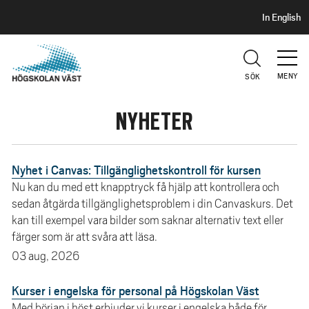
S
H
In English
I
o
D
p
H
U
p
V
MENY
SÖK
a
U
t
D
NYHETER
i
l
l
Nyhet i Canvas: Tillgänglighetskontroll för kursen
h
u
Nu kan du med ett knapptryck få hjälp att kontrollera och
sedan åtgärda tillgänglighetsproblem i din Canvaskurs. Det
v
kan till exempel vara bilder som saknar alternativ text eller
u
färger som är att svåra att läsa.
d
03 aug, 2026
i
n
Kurser i engelska för personal på Högskolan Väst
n
Med början i höst erbjuder vi kurser i engelska både för