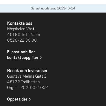
Senast uppdaterad
2023-10-24
SIDFOT
Kontakta oss
Högskolan Väst
461 86 Trollhättan
0520-22 30 00
E-post och fler
kontaktuppgifter
Besök och leveranser
Gustava Melins Gata 2
461 32 Trollhättan
Org. nr. 202100-4052
Öppettider