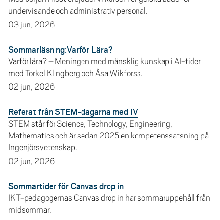
e
undervisande och administrativ personal.
h
03 jun, 2026
å
l
Sommarläsning:Varför Lära?
l
Varför lära? – Meningen med mänsklig kunskap i AI-tider
e
med Torkel Klingberg och Åsa Wikforss.
t
02 jun, 2026
Referat från STEM-dagarna med IV
STEM står för Science, Technology, Engineering,
Mathematics och är sedan 2025 en kompetenssatsning på
Ingenjörsvetenskap.
02 jun, 2026
Sommartider för Canvas drop in
IKT-pedagogernas Canvas drop in har sommaruppehåll från
midsommar.