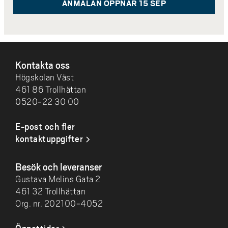
ANMÄLAN ÖPPNAR 15 SEP
SIDFOT
Kontakta oss
Högskolan Väst
461 86 Trollhättan
0520-22 30 00
E-post och fler
kontaktuppgifter
Besök och leveranser
Gustava Melins Gata 2
461 32 Trollhättan
Org. nr. 202100-4052