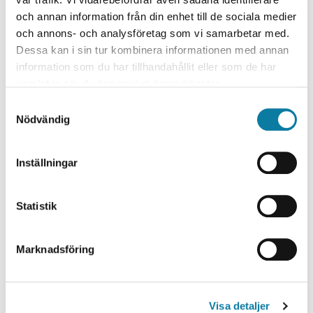
och annan information från din enhet till de sociala medier
UTBILDNINGSTILLFÄLLEN
och annons- och analysföretag som vi samarbetar med.
Dessa kan i sin tur kombinera informationen med annan
information som du har tillhandahållit eller som de har
VÅR 2027
samlat in när du har använt deras tjänster.
V
S
DISTANS UTAN SAMMANKOMST, VECKA 03
Nödvändig
a
Å
m
R
t
Inställningar
2
UNDERVISNINGSTID
y
INGEN SCHEMALAGD UNDERVISNING
c
0
k
Statistik
SISTA ANMÄLNINGSDAG
2
15 OKTOBER 2026
e
7
s
ANMÄLNINGSKOD
Marknadsföring
v
HV-88153
a
START/SLUT
l
Från v.03 2027 till v.22 2027
Visa detaljer