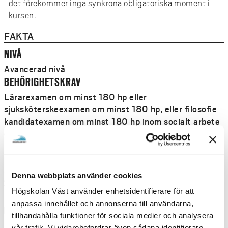
det förekommer inga synkrona obligatoriska moment i
kursen.
FAKTA
NIVÅ
Avancerad nivå
BEHÖRIGHETSKRAV
Lärarexamen om minst 180 hp eller
sjuksköterskeexamen om minst 180 hp, eller filosofie
kandidatexamen om minst 180 hp inom socialt arbete
och socialpedagogik, psykologi, pedagogik, sociologi,
kulturvetenskap och folkhälsovetenskap eller
motsvarande. Engelska 6 eller Engelska nivå 2 samt
Svenska 3 eller Svenska nivå 3 eller motsvarande.
Denna webbplats använder cookies
STUDIETAKT
Högskolan Väst använder enhetsidentifierare för att
Deltid
anpassa innehållet och annonserna till användarna,
UNDERVISNINGSFORM
tillhandahålla funktioner för sociala medier och analysera
Distans
vår trafik. Vi vidarebefordrar även sådana identifierare