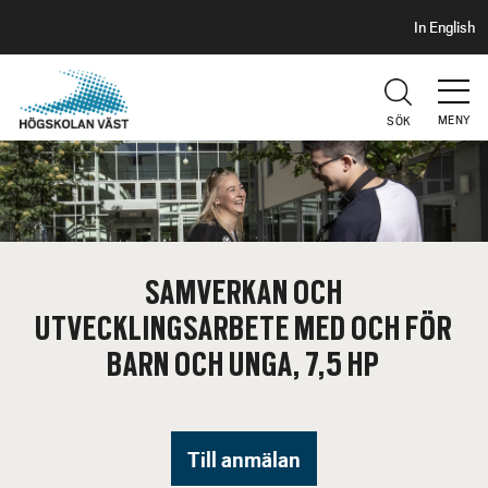
S
H
In English
I
o
D
p
H
U
p
V
MENY
SÖK
a
U
t
D
i
l
l
h
SAMVERKAN OCH
u
UTVECKLINGSARBETE MED OCH FÖR
v
u
BARN OCH UNGA, 7,5 HP
d
i
n
Till anmälan
n