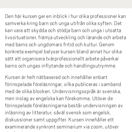
e
h
Den här kursen ger en inblick i hur olika professioner kan
å
samverka kring barn och unga utifrån olika syften. Det
l
kan vara att skydda och stödja barn och unga i utsatta
l
livssituationer, främja utveckling och lärande och arbeta
e
med barns och ungdomars fritid och kultur. Genom
t
konkreta exempel belyser kursen bland annat hur olika
sätt att organisera tvärprofessionellt arbete påverkar
barns och ungas inflytande och handlingsutrymme.
Kursen är helt nätbaserad och innehåller enbart
förinspelade föreläsningar, vilka publiceras i samband
med de olika blocken. Undervisningsspråk är svenska,
men inslag av engelska kan förekomma. Utöver de
förinspelade föreläsningarna består undervisningen av
inläsning av litteratur, såväl svensk som engelsk,
diskussioner samt uppgifter. Kursen innehåller ett
examinerande synkront seminarium via zoom, utöver