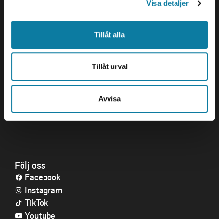
Visa detaljer
Öppettider
Tillåt alla
Genvägar
Kris och nödsituation
Press och media
Tillåt urval
Arbeta hos oss
Om webbplatsen
Avvisa
Tillgänglighetsredogörelse
Följ oss
Facebook
Instagram
TikTok
Youtube