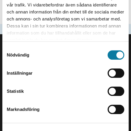
e
vår trafik. Vi vidarebefordrar även sådana identifierare
h
VÅRA FORSKNINGSPROJEKT
och annan information från din enhet till de sociala medier
å
och annons- och analysföretag som vi samarbetar med.
.
l
Dessa kan i sin tur kombinera informationen med annan
Senast uppdaterad
2026-03-23
l
information som du har tillhandahållit eller som de har
SIDFOT
e
samlat in när du har använt deras tjänster.
Kontakta oss
t
S
Högskolan Väst
Nödvändig
a
461 86 Trollhättan
m
0520-22 30 00
t
Inställningar
y
E-post och fler
c
kontaktuppgifter
k
Statistik
e
Besök och leveranser
s
Marknadsföring
v
Gustava Melins Gata 2
a
461 32 Trollhättan
l
Org. nr. 202100-4052