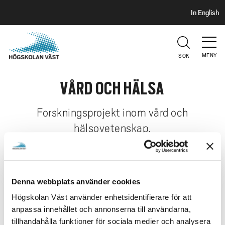
S
H
In English
I
o
D
p
H
U
p
V
MENY
SÖK
a
U
t
D
VÅRD OCH HÄLSA
i
l
l
Forskningsprojekt inom vård och
h
hälsovetenskap.
u
v
u
Forskning på Institutionen för hälsovetenskap har fokus
d
på människors hälsa och livsvillkor, om vårdsökande
Denna webbplats använder cookies
i
personers, patienters samt närståendes erfarenheter av
Högskolan Väst använder enhetsidentifierare för att
n
hälsa, sjukdom och vård.
anpassa innehållet och annonserna till användarna,
n
tillhandahålla funktioner för sociala medier och analysera