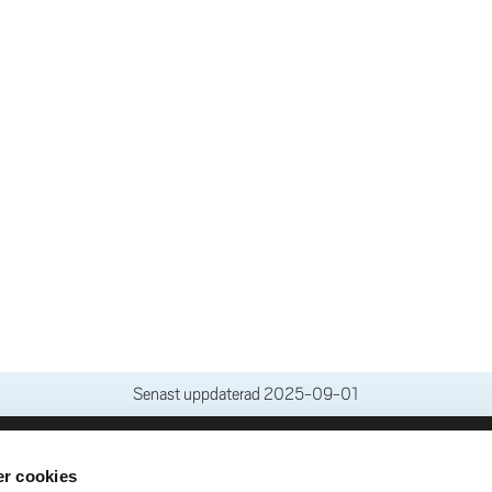
Senast uppdaterad
2025-09-01
r cookies
leveranser
Genvägar