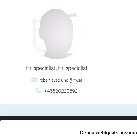
Hr-specialist, Hr-specialist
robert.svedlund@hv.se
+46520223592
Denna webbplats använde
Kontakta oss
Besök och 