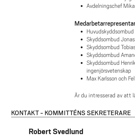
Avdelningschef Mikae
Medarbetarrepresenta
Huvudskyddsombud C
Skyddsombud Jonas Ha
Skyddsombud Tobias A
Skyddsombud Amanda
Skyddsombud Henrik 
ingenjörsvetenskap
Max Karlsson och Fe
Är du intresserad av att
KONTAKT - KOMMITTÉNS SEKRETERARE
Robert Svedlund