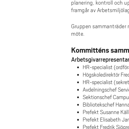
e
forskningsmagasin
Cis
Lika
planering, kontroll och u
fors
Kompetensutveckling
Uppdragsutbildning
Akademus
Stu
Aut
Fakt
Stud
För 
h
framgår av Arbetsmiljöla
Fika/Frukost med forskare
bak
Pro
Bre
ped
Res
å
Entreprenörskap och innovation
Campus Totalförsvar
Till
Akad
del
l
Forskningspoddar
Hög
akad
6th
Gruppen sammanträder min
Utbildningsprojekt
Lokala föreskrifter
Prof
AI f
Fat
l
möte.
Forskningskalender
Om 
Def
e
Årets Samverkare
Vis
Nyh
t
Kommitténs samm
Aka
Arbetsgivarrepresenta
HR-specialist (ordfö
Högskoledirektör Fre
HR-specialist (sekre
Avdelningschef Servi
Sektionschef Campu
Bibliotekschef Hann
Prefekt Susanne Käll
Prefekt Elisabeth Jan
Prefekt Fredrik Sjögr