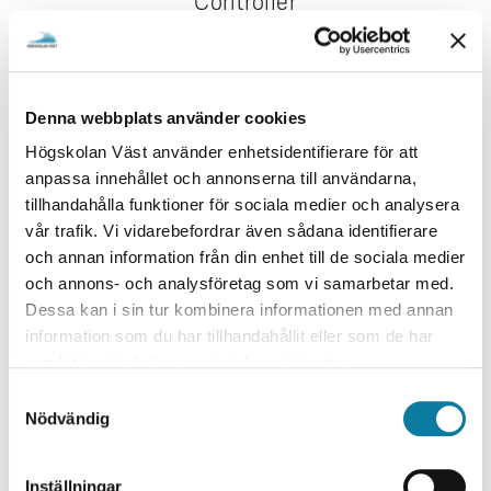
Controller
e
h
Teamledare
å
emelie.coralic@hv.se
l
Denna webbplats använder cookies
l
+46520223123
e
Högskolan Väst använder enhetsidentifierare för att
t
Organisationstillhörighet
anpassa innehållet och annonserna till användarna,
tillhandahålla funktioner för sociala medier och analysera
Anställd på Ekonomi.
vår trafik. Vi vidarebefordrar även sådana identifierare
och annan information från din enhet till de sociala medier
Ekonomiadministration av externt finansierade projekt
och annons- och analysföretag som vi samarbetar med.
för institutionen Ingenjörsvetenskap såsom:
Dessa kan i sin tur kombinera informationen med annan
Budget/uppföljning/prognos
information som du har tillhandahållit eller som de har
Bokslutsarbete
samlat in när du har använt deras tjänster.
Kostnads- och intäktsanalyser
S
Rekvisitioner och ekonomisk rapportering
Nödvändig
a
m
t
Inställningar