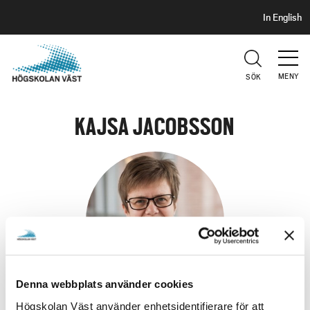
S
H
In English
I
o
D
p
H
U
p
V
MENY
SÖK
a
U
t
D
i
KAJSA JACOBSSON
l
l
h
u
v
u
d
i
n
Denna webbplats använder cookies
n
Högskolan Väst använder enhetsidentifierare för att