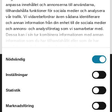
It-tekniker
e
anpassa innehållet och annonserna till användarna,
h
tillhandahålla funktioner för sociala medier och analysera
kajsa.jacobsson@hv.se
å
vår trafik. Vi vidarebefordrar även sådana identifierare
+46520223187
l
och annan information från din enhet till de sociala medier
l
G127
och annons- och analysföretag som vi samarbetar med.
e
Dessa kan i sin tur kombinera informationen med annan
Organisationstillhörighet
t
information som du har tillhandahållit eller som de har
samlat in när du har använt deras tjänster.
Anställd på Service & IT.
S
SIDFOT
Nödvändig
a
Kontakta oss
m
Högskolan Väst
t
Inställningar
461 86 Trollhättan
y
0520-22 30 00
c
k
Statistik
E-post och fler
e
kontaktuppgifter
s
Marknadsföring
v