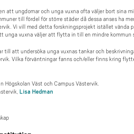
coakademin
 villkor och jämställdhet
Hälsa och vård
karskolan i hälsoinnovation
Projekt inom AIL
dera i Sverige med utländsk
omationslabbet
ura till Högskolan Väst
iestöd, bibliotek och
din undervisning
Termisk sprutning
Primus på insidan (inlogg krä
Externgranskning forskning
en att ungdomar och unga vuxna ofta väljer bort sina m
grund
fessionsprogrammet
ddad rekrytering och breddat
agogisk utveckling
Kommunikation och IT
earch Funders Days 2026
Publikationer AIL
ner till fördel för större städer då dessa anses ha m
trädes- och ordningsregler
emiskt språk - stöd för
tagande
Flexibel automation
Uppföljning av utbildningskva
skoleprovet
emisk litteracitet
Ledarskap och organisation
 International Symposium on
Utbildningar inom AIL
rvik. Vi vill med detta forskningsprojekt istället vända 
ilprodukter
ör alla
Avancerad oförstörande prov
igue Design and Material
Uppföljning av forskningskval
t unga vuxna väljer att flytta in till en mindre kommun
Akademus
Skola och förskola
CIWIL
ects
selblåsning
Logistik och verksamhetsled
etsbrev Akademus
Socialt arbete & socialpedag
AIL-rapporter
r till att undersöka unga vuxnas tankar och beskrivninga
ervik. Vilka förväntningar fanns och/eller finns kring fly
demusdagen
Teknik och industri
Forskarbloggen WILreflectio
LUPP - samverkan för livslån
lärande - uppdragsutbildning
n Högskolan Väst och Campus Västervik.
Lisa Hedman
stervik,
e
skap