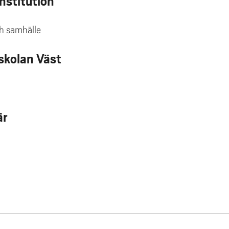
Institution
ch samhälle
kolan Väst
är