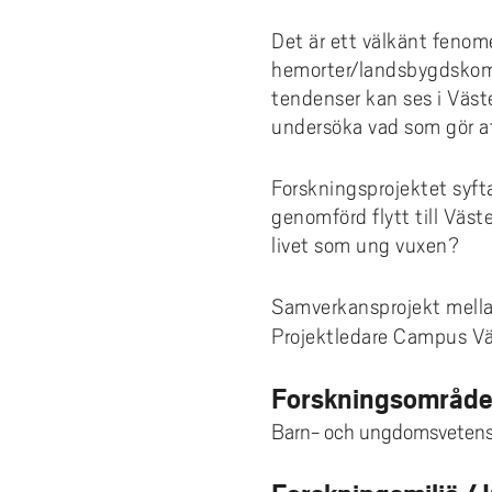
e
forskningsmagasin
Cis
Lika
fors
Kompetensutveckling
Uppdragsutbildning
Akademus
Stu
Aut
Fakt
Stud
För 
h
Det är ett välkänt fenom
Fika/Frukost med forskare
bak
Pro
Bre
ped
Res
å
hemorter/landsbygdskommu
Entreprenörskap och innovation
Campus Totalförsvar
Till
Akad
del
l
Forskningspoddar
Hög
akad
6th
tendenser kan ses i Väste
Utbildningsprojekt
Lokala föreskrifter
Prof
AI f
Fat
l
undersöka vad som gör at
Forskningskalender
Om 
Def
e
Årets Samverkare
Vis
Nyh
t
Forskningsprojektet syfta
genomförd flytt till Väst
Aka
livet som ung vuxen?
Samverkansprojekt mella
Projektledare Campus Vä
Forskningsområd
Barn- och ungdomsveten