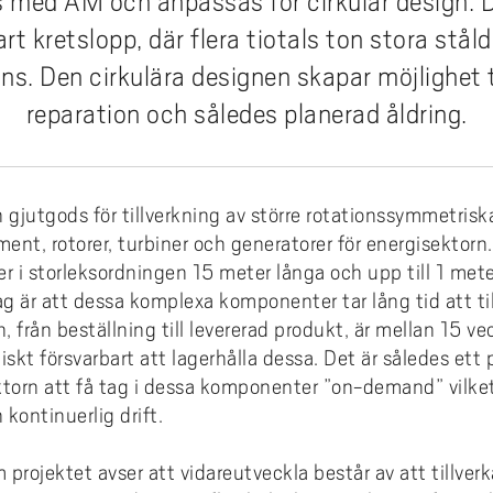
 med AM och anpassas för cirkulär design. 
coakademin
 villkor och jämställdhet
Hälsa och vård
karskolan i hälsoinnovation
Projekt inom AIL
dera i Sverige med utländsk
omationslabbet
ura till Högskolan Väst
iestöd, bibliotek och
din undervisning
Termisk sprutning
Primus på insidan (inlogg krä
Externgranskning forskning
art kretslopp, där flera tiotals ton stora stål
grund
fessionsprogrammet
ddad rekrytering och breddat
agogisk utveckling
Kommunikation och IT
earch Funders Days 2026
Publikationer AIL
trädes- och ordningsregler
emiskt språk - stöd för
inns. Den cirkulära designen skapar möjlighe
tagande
Flexibel automation
Uppföljning av utbildningskva
skoleprovet
emisk litteracitet
Ledarskap och organisation
 International Symposium on
Utbildningar inom AIL
reparation och således planerad åldring.
ilprodukter
ör alla
Avancerad oförstörande prov
igue Design and Material
Uppföljning av forskningskval
Akademus
Skola och förskola
CIWIL
ects
selblåsning
Logistik och verksamhetsled
etsbrev Akademus
Socialt arbete & socialpedag
AIL-rapporter
gjutgods för tillverkning av större rotationssymmetris
demusdagen
Teknik och industri
Forskarbloggen WILreflectio
nt, rotorer, turbiner och generatorer för energisektorn.
LUPP - samverkan för livslån
r i storleksordningen 15 meter långa och upp till 1 mete
lärande - uppdragsutbildning
 är att dessa komplexa komponenter tar lång tid att till
, från beställning till levererad produkt, är mellan 15 vec
iskt försvarbart att lagerhålla dessa. Det är således et
torn att få tag i dessa komponenter ”on-demand” vilket är
 kontinuerlig drift.
projektet avser att vidareutveckla består av att tillverk