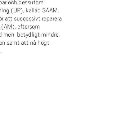
rbar och dessutom
sning (UP), kallad SAAM.
ör att successivt reparera
g (AM), eftersom
d men betydligt mindre
sion samt att nå högt
.