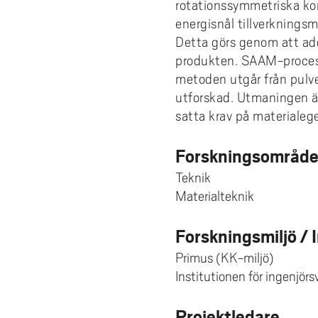
rotationssymmetriska ko
energisnål tillverknings
Detta görs genom att addi
produkten. SAAM-processe
metoden utgår från pulv
utforskad. Utmaningen är 
satta krav på materialege
Forskningsområd
Teknik
Materialteknik
Forskningsmiljö / 
Primus (KK-miljö)
Institutionen för ingenjör
Projektledare