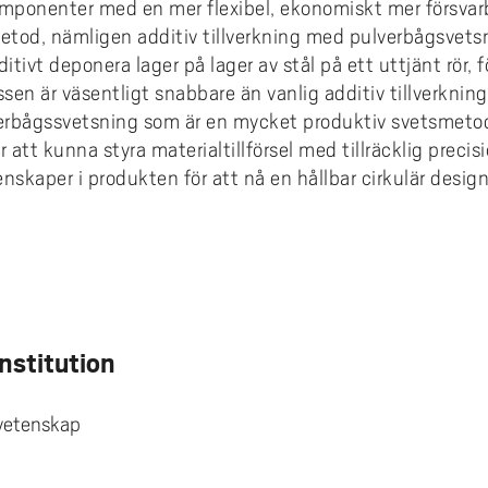
mponenter med en mer flexibel, ekonomiskt mer försva
metod, nämligen additiv tillverkning med pulverbågsvet
tivt deponera lager på lager av stål på ett uttjänt rör, f
n är väsentligt snabbare än vanlig additiv tillverknin
erbågssvetsning som är en mycket produktiv svetsmeto
att kunna styra materialtillförsel med tillräcklig preci
nskaper i produkten för att nå en hållbar cirkulär design
e
Institution
svetenskap