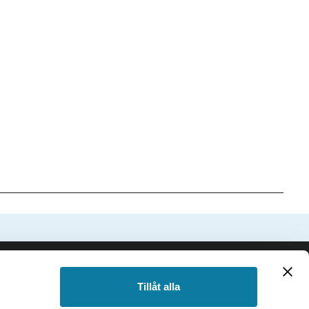
SIDFOT
Följ oss
Tillåt alla
Facebook