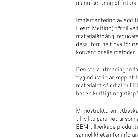
e
forskningsmagasin
Cis
Lika
manufacturing of future
fors
Kompetensutveckling
Uppdragsutbildning
Akademus
Stu
Aut
Fakt
Stud
För 
h
Fika/Frukost med forskare
bak
Pro
Bre
ped
Res
å
Entreprenörskap och innovation
Campus Totalförsvar
Till
Akad
Implementering av addit
del
l
Forskningspoddar
Hög
akad
6th
Beam Melting) för tillve
Utbildningsprojekt
Lokala föreskrifter
Prof
AI f
Fat
l
materialåtgång, reducera
Forskningskalender
Om 
Def
e
Årets Samverkare
Vis
dessutom helt nya föruts
Nyh
t
konventionella metoder.
Aka
Den stora utmaningen fö
flygindustrin är kopplat 
materialet så erhåller EB
har en kraftigt negativ 
Mikrostrukturen, ytbeska
till vilka parametrar so
EBM tillverkade produkt
sannolikheten för införa