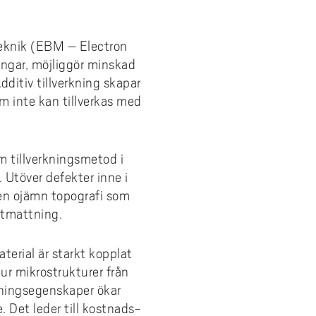
Utbildning på IH
lära i högre utbildning, 2 veckor
samt personcentrerad vård inom
funktionsnedsättning (IF)
vs)
Forskare och doktorander
hemsjukvård
Forskning på IH
Undervisningsskicklighet i
Professionsnätverk för
teknik (EBM – Electron
litet
Filmer I-AIL
lärarrollen, 1 vecka
samordnare för nyanländas
Organisation på IH
ingar, möjliggör minskad
utbildning
ning
itet
Att handleda doktorander, 3
ditiv tillverkning skapar
veckor
m inte kan tillverkas med
ning
ogik
Språk- och kunskapsutvecklande
arbetssätt, 2 veckor
ns
 tillverkningsmetod i
Högskolepedagogik på engelska
gt
 Utöver defekter inne i
 en ojämn topografi som
utmattning.
terial är starkt kopplat
ur mikrostrukturer från
tningsegenskaper ökar
Det leder till kostnads-