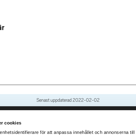
är
Senast uppdaterad
2022-02-02
r cookies
leveranser
Genvägar
Kris och nödsituation
hetsidentifierare för att anpassa innehållet och annonserna till
lins Gata 2