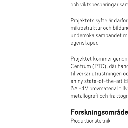
och viktsbesparingar samt
Projektets syfte är därfö
mikrostruktur och bilda
undersöka sambandet mel
egenskaper.
Projektet kommer genomf
Centrum (PTC), där hand
tillverkar utrustningen 
en ny state-of-the-art
6Al-4V provmaterial till
metallografi och fraktogr
Forskningsområd
Produktionsteknik