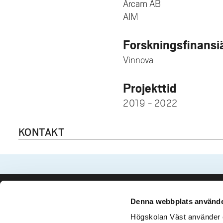
Arcam AB
AIM
Forskningsfinansi
Vinnova
Projekttid
2019 - 2022
KONTAKT
Denna webbplats använde
Kontakta oss
Besök och 
Högskolan Väst använder en
Högskolan Väst
Gustava Me