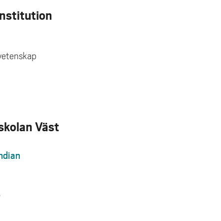
Institution
svetenskap
kolan Väst
ndian
r