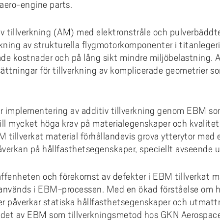
coakademin
 villkor och jämställdhet
Hälsa och vård
 aero-engine parts.
karskolan i hälsoinnovation
Projekt inom AIL
dera i Sverige med utländsk
omationslabbet
ura till Högskolan Väst
iestöd, bibliotek och
din undervisning
Termisk sprutning
Primus på insidan (inlogg krä
Externgranskning forskning
grund
fessionsprogrammet
ddad rekrytering och breddat
agogisk utveckling
Kommunikation och IT
earch Funders Days 2026
Publikationer AIL
trädes- och ordningsregler
emiskt språk - stöd för
iv tillverkning (AM) med elektronstråle och pulverbädd
tagande
Flexibel automation
Uppföljning av utbildningskva
skoleprovet
emisk litteracitet
Ledarskap och organisation
 International Symposium on
Utbildningar inom AIL
rkning av strukturella flygmotorkomponenter i titanleger
ilprodukter
ör alla
Avancerad oförstörande prov
igue Design and Material
Uppföljning av forskningskval
de kostnader och på lång sikt mindre miljöbelastning. Ad
Akademus
Skola och förskola
CIWIL
ects
selblåsning
ättningar för tillverkning av komplicerade geometrier so
Logistik och verksamhetsled
etsbrev Akademus
Socialt arbete & socialpedag
AIL-rapporter
demusdagen
Teknik och industri
Forskarbloggen WILreflectio
r implementering av additiv tillverkning genom EBM som
LUPP - samverkan för livslån
till mycket höga krav på materialegenskaper och kvalitet.
lärande - uppdragsutbildning
M tillverkat material förhållandevis grova ytterytor med
påverkan på hållfasthetsegenskaper, speciellt avseende 
ffenheten och förekomst av defekter i EBM tillverkat ma
m används i EBM-processen. Med en ökad förståelse om h
er påverkar statiska hållfasthetsegenskaper och utmat
ndet av EBM som tillverkningsmetod hos GKN Aerospace. 