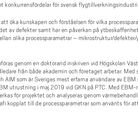
 konkurrensfördelar för svensk flygtillverkningsindustri
r att öka kunskapen och förståelsen för vilka processpar
ndet av defekter samt har en påverkan på ytbeskaffenhe
lan olika processparametrar – mikrostruktur/defekter/
öras genom en doktorand inskriven vid Högskolan Väst
ledare från både akademin och företaget arbetar. Me
och AIM som är Sveriges mest erfarna användare av EBM 
 EBM utrustning i maj 2019 vid GKN på PTC. Med EBM
verkas för projektet och analyseras genom värmebehandl
afi kopplat till de processparametrar som använts för att 
e