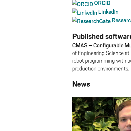
ORCID
LinkedIn
Researc
Published softwar
CMAS – Configurable Mu
of Engineering Science at 
robot programming with aut
production environments.
News