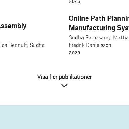
2025
Online Path Planni
Assembly
Manufacturing Sy
Sudha Ramasamy, Mattias
ias Bennulf, Sudha
Fredrik Danielsson
2023
Visa fler publikationer
expand_more