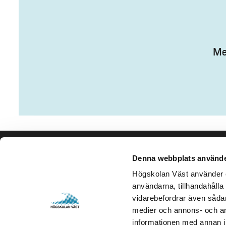
Me
Denna webbplats använde
Kontakta oss
Besök och 
Högskolan Väst
Gustava Me
Högskolan Väst använder en
användarna, tillhandahålla 
461 86 Trollhättan
461 32 Tro
vidarebefordrar även sådana
0520-22 30 00
Org. nr. 2
medier och annons- och an
informationen med annan in