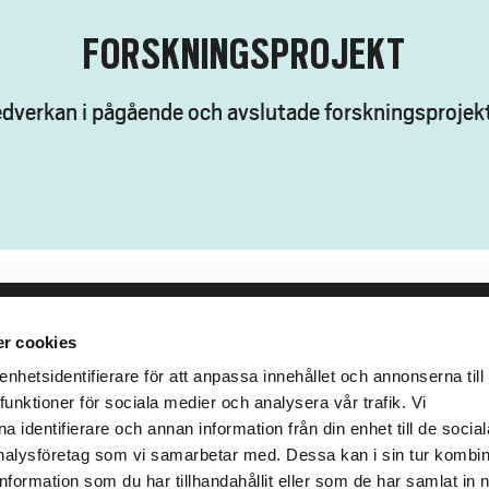
FORSKNINGSPROJEKT
dverkan i pågående och avslutade forskningsprojek
r cookies
leveranser
Genvägar
Kris och nödsituation
lins Gata 2
hetsidentifierare för att anpassa innehållet och annonserna till
Press och media
funktioner för sociala medier och analysera vår trafik. Vi
llhättan
 identifierare och annan information från din enhet till de social
Arbeta hos oss
02100-4052
alysföretag som vi samarbetar med. Dessa kan i sin tur kombi
Om webbplatsen
formation som du har tillhandahållit eller som de har samlat in 