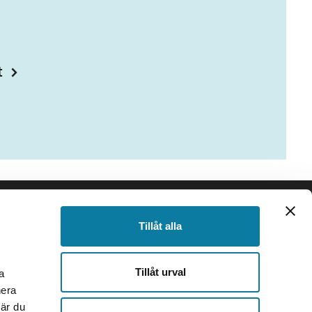
t
SIDFOT
Följ oss
Tillåt alla
Facebook
Instagram
Tillåt urval
a
TikTok
nera
Youtube
när du