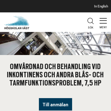
S
H
In English
I
o
D
p
H
U
p
V
MENY
SÖK
a
U
t
D
i
l
l
h
OMVÅRDNAD OCH BEHANDLING VID
u
INKONTINENS OCH ANDRA BLÅS- OCH
v
u
TARMFUNKTIONSPROBLEM, 7,5 HP
d
i
n
Till anmälan
n