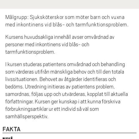
e
h
Målgrupp: Sjuksköterskor som möter barn och vuxna
å
med inkontinens vid blås- och tarmfunktionsproblem.
l
l
Kursens huvudsakliga innehåll avser omvårdnad av
e
personer med inkontinens vid blås- och
t
tarmfunktionsproblem.
I kursen studeras patientens omvårdnad och behandling
som värderas utifrån mänskliga behov och till den totala
livssituationen. Behovet av åtgärder identifieras och
bedöms. Utredning initieras av patientens problem,
samordnas, följas upp och utvärderas, kopplat till aktuella
författningar. Kursen ger kunskap i att kunna förskriva
förbrukningsartiklar ur ett individ så väl som
samhällsperspektiv.
FAKTA