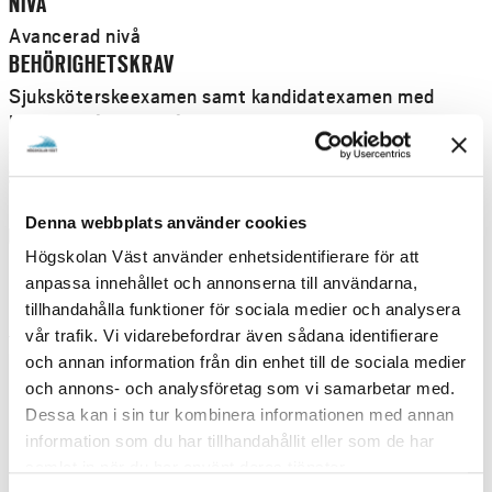
NIVÅ
Avancerad nivå
BEHÖRIGHETSKRAV
Sjuksköterskeexamen samt kandidatexamen med
huvudområdet omvårdnad eller motsvarande samt
Svenska 3 eller Svenska nivå 3.
STUDIETAKT
Deltid
Denna webbplats använder cookies
UNDERVISNINGSFORM
Högskolan Väst använder enhetsidentifierare för att
Distans
anpassa innehållet och annonserna till användarna,
tillhandahålla funktioner för sociala medier och analysera
UTBILDNINGSTILLFÄLLEN
vår trafik. Vi vidarebefordrar även sådana identifierare
och annan information från din enhet till de sociala medier
VÅR 2027
och annons- och analysföretag som vi samarbetar med.
Dessa kan i sin tur kombinera informationen med annan
V
information som du har tillhandahållit eller som de har
DISTANS UTAN SAMMANKOMST, VECKA 13
Å
samlat in när du har använt deras tjänster.