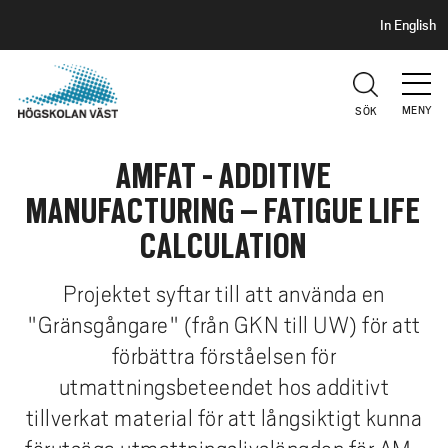
S
H
In English
I
o
D
p
H
U
p
V
MENY
SÖK
a
U
t
D
AMFAT - ADDITIVE
i
l
MANUFACTURING – FATIGUE LIFE
l
CALCULATION
h
u
Projektet syftar till att använda en
v
"Gränsgångare" (från GKN till UW) för att
u
d
förbättra förståelsen för
i
utmattningsbeteendet hos additivt
n
tillverkat material för att långsiktigt kunna
n