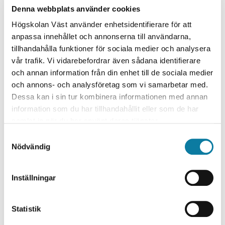
Denna webbplats använder cookies
fördjupningsprojekt inom NFFP-paraplyet.
Högskolan Väst använder enhetsidentifierare för att
Resultat:
anpassa innehållet och annonserna till användarna,
Förbättrad kunskap om toppmoderna inom området
tillhandahålla funktioner för sociala medier och analysera
AM-trötthet – i Sverige och internationellt. Ansluta och
vår trafik. Vi vidarebefordrar även sådana identifierare
samla information från pågående PODFAM- och CAM2-
och annan information från din enhet till de sociala medier
projekt och förlänga dessa resultat till ett liv. Projektet
och annons- och analysföretag som vi samarbetar med.
ska stärka samarbetet mellan Högskolan Väst-GKN
Dessa kan i sin tur kombinera informationen med annan
inom området AM-forskning.
information som du har tillhandahållit eller som de har
samlat in när du har använt deras tjänster.
Forskningsområde
S
Teknik
Nödvändig
a
Materialteknik
m
t
Forskningsmiljö / Institution
Inställningar
y
Primus (KK-miljö)
c
Institutionen för ingenjörsvetenskap
k
Statistik
e