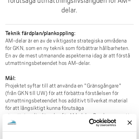
förutsäga utmattningslivslängden för AM-
e
delar.
h
å
l
Teknik färdplan/plankoppling:
l
AM-delar är en av de viktigaste strategiska områdena
e
för GKN, som en ny teknik som förbättrar hållbarheten.
t
En av de mest utmanande aspekterna idag är att förstå
utmattningsbeteendet hos AM-delar.
Mål:
Projektet syftar till att använda en "Gränsgångare"
(från GKN till UW) för att förbättra förståelsen för
utmattningsbeteendet hos additivt tillverkat material
för att långsiktigt kunna förutsäga
utmattningslivslängden för AM-delar. Den kommer att
fokusera på sprickmekaniskt beteende på fysiskt korta
sprickor och ytans effekt på utmattningslivslängden.
Detta projekt ses som en bas för framtida