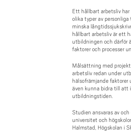
e
forskningsmagasin
Cis
Lika
fors
Kompetensutveckling
Uppdragsutbildning
Akademus
Stu
Aut
Fakt
Stud
För 
h
Ett hållbart arbetsliv ha
Fika/Frukost med forskare
bak
Pro
Bre
ped
Res
å
Entreprenörskap och innovation
Campus Totalförsvar
Till
Akad
olika typer av personliga 
del
l
Forskningspoddar
Hög
akad
6th
minska långtidssjukskrivni
Utbildningsprojekt
Lokala föreskrifter
Prof
AI f
Fat
l
hållbart arbetsliv är ett
Forskningskalender
Om 
Def
e
Årets Samverkare
Vis
utbildningen och därför 
Nyh
t
faktorer och processer u
Aka
Målsättning med projektet
arbetsliv redan under ut
hälsofrämjande faktorer u
även kunna bidra till at
utbildningstiden.
Studien ansvaras av och 
universitet och högskolo
Halmstad, Högskolan i S