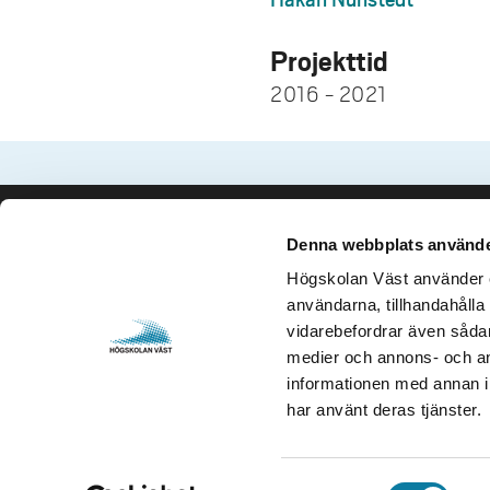
Projekttid
2016 - 2021
Denna webbplats använde
Kontakta oss
Besök och 
Högskolan Väst använder en
Högskolan Väst
Gustava Me
användarna, tillhandahålla 
461 86 Trollhättan
461 32 Tro
vidarebefordrar även sådana
0520-22 30 00
Org. nr. 2
medier och annons- och an
informationen med annan in
E-post och fler
Öppettider
har använt deras tjänster.
kontaktuppgifter
S