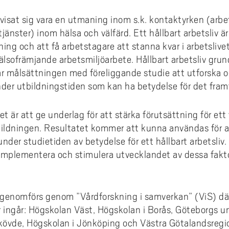
coakademin
 villkor och jämställdhet
Hälsa och vård
karskolan i hälsoinnovation
Projekt inom AIL
dera i Sverige med utländsk
omationslabbet
ura till Högskolan Väst
iestöd, bibliotek och
din undervisning
Termisk sprutning
Primus på insidan (inlogg krä
Externgranskning forskning
r visat sig vara en utmaning inom s.k. kontaktyrken (arb
grund
fessionsprogrammet
ddad rekrytering och breddat
agogisk utveckling
Kommunikation och IT
earch Funders Days 2026
Publikationer AIL
trädes- och ordningsregler
emiskt språk - stöd för
tjänster) inom hälsa och välfärd. Ett hållbart arbetsliv ä
tagande
Flexibel automation
Uppföljning av utbildningskva
skoleprovet
emisk litteracitet
Ledarskap och organisation
 International Symposium on
Utbildningar inom AIL
ng och att få arbetstagare att stanna kvar i arbetslivet. 
ilprodukter
ör alla
Avancerad oförstörande prov
igue Design and Material
Uppföljning av forskningskval
 hälsofrämjande arbetsmiljöarbete. Hållbart arbetsliv gr
Akademus
Skola och förskola
CIWIL
ects
selblåsning
är målsättningen med föreliggande studie att utforska o
Logistik och verksamhetsled
etsbrev Akademus
Socialt arbete & socialpedag
AIL-rapporter
nder utbildningstiden som kan ha betydelse för det framt
demusdagen
Teknik och industri
Forskarbloggen WILreflectio
 är att ge underlag för att stärka förutsättning för ett 
LUPP - samverkan för livslån
bildningen. Resultatet kommer att kunna användas för a
lärande - uppdragsutbildning
nder studietiden av betydelse för ett hållbart arbetsliv. 
t implementera och stimulera utvecklandet av dessa fakt
genomförs genom ”Vårdforskning i samverkan” (ViS) där 
r ingår: Högskolan Väst, Högskolan i Borås, Göteborgs un
kövde, Högskolan i Jönköping och Västra Götalandsregi