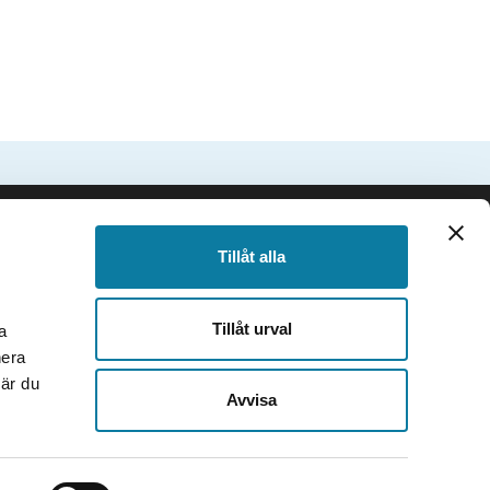
SIDFOT
Följ oss
Tillåt alla
Facebook
Instagram
Tillåt urval
a
TikTok
nera
Youtube
när du
e
LinkedIn
Avvisa