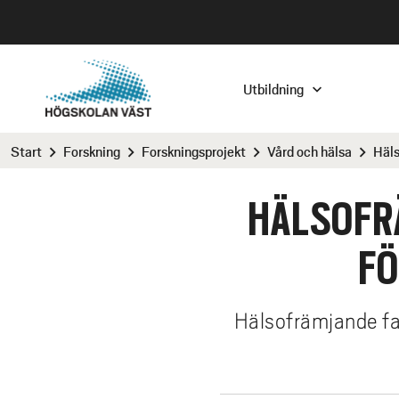
H
o
H
p
p
Utbildning
U
a
t
V
i
Utbildning
Forskning
Samverka med oss
Om oss
YH-
Sök
Plu
Kom
For
For
For
Pla
Str
Fle
Sam
Ent
Kon
Vis
Arb
Org
Eve
Ak
Start
Forskning
Forskningsprojekt
Vård och hälsa
Häls
chevron_right
chevron_right
chevron_right
chevron_right
l
U
Sök program och kurser
Om vår forskning
Plattformar för samverkan
Tillsammans förändrar vi
Elk
Så s
Plu
Upp
Arbe
Sök
Att 
Soc
Cam
Nya
Så 
Inn
Hitt
Visi
Ledi
Hög
Avs
Hög
l
HÄLSOFR
Väs
D
Vad är du intresserad av?
Forskningsmiljöer
Strategiska partners
Kontakta och besöka
Urva
Bos
Kor
Pro
Hitt
Att
Pro
GKN
SIRR
Ans
Inno
Öpp
Håll
Hög
Rek
IKT
h
and 
fors
Aka
u
FÖ
Pluggagenten
Forskargrupper
Fler samverkansprojekt
Vision och strategier
Ant
Stu
Sök 
KK-
Hed
Kur
Häl
Kun
Hol
Par
Kval
Vår
Hög
Gen
M
v
lär
Övni
Öpp
YH-utbildning
Forskare och forskningsprojekt
Kontakta oss för samverkan
Arbeta hos oss
Res
Våra
Oms
For
Wex
NU-
Hit
Års
HR 
Sär
Med
u
E
håll
Nati
WI
d
Hälsofrämjande fak
Söka till Högskolan Väst
Forskarutbildning
Samverka med våra studenter
Internationalisering
Stud
Exa
Hög
Dis
Sup
Till
Cam
Nya
Inst
Digi
nät
i
Kom
Medi
N
Plugga på Högskolan Väst
Samverka med våra forskare
Samverka med våra forskare
Organisation
Öve
Alu
Foru
Tro
Res
ARK
Näm
Sala
IKT
sju
n
arbe
hög
n
Y
Distansutbildning
Västpunkt - vårt
Samverkansdoktorander
Evenemang vid högskolan
Beh
Elit
Vatt
Inbe
Hög
Digi
Nätv