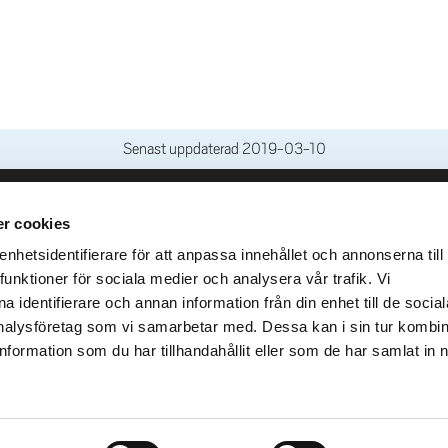
Senast uppdaterad
2019-03-10
r cookies
leveranser
Genvägar
Kris och nödsituation
hetsidentifierare för att anpassa innehållet och annonserna till
lins Gata 2
funktioner för sociala medier och analysera vår trafik. Vi
Press och media
llhättan
 identifierare och annan information från din enhet till de social
Arbeta hos oss
02100-4052
alysföretag som vi samarbetar med. Dessa kan i sin tur kombi
Om webbplatsen
formation som du har tillhandahållit eller som de har samlat in 
Tillgänglighetsredogörels