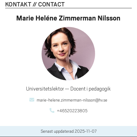
KONTAKT // CONTACT
Marie Heléne Zimmerman Nilsson
Universitetslektor
Docent i pedagogik
marie-helene.zimmerman-nilsson@hv.se
+46520223805
Senast uppdaterad
2025-11-07
SIDFOT