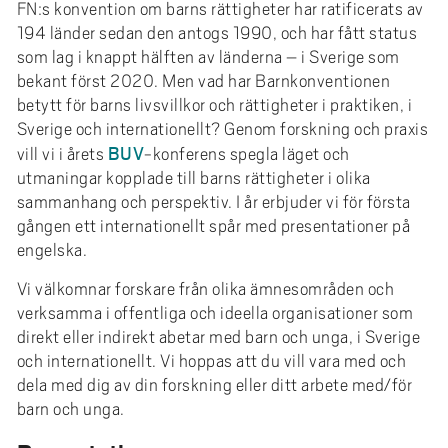
e
FN:s konvention om barns rättigheter har ratificerats av
h
194 länder sedan den antogs 1990, och har fått status
å
som lag i knappt hälften av länderna – i Sverige som
bekant först 2020. Men vad har Barnkonventionen
l
betytt för barns livsvillkor och rättigheter i praktiken, i
l
Sverige och internationellt? Genom forskning och praxis
e
BUV
vill vi i årets
-konferens spegla läget och
t
utmaningar kopplade till barns rättigheter i olika
sammanhang och perspektiv. I år erbjuder vi för första
gången ett internationellt spår med presentationer på
engelska.
Vi välkomnar forskare från olika ämnesområden och
verksamma i offentliga och ideella organisationer som
direkt eller indirekt abetar med barn och unga, i Sverige
och internationellt. Vi hoppas att du vill vara med och
dela med dig av din forskning eller ditt arbete med/för
barn och unga.