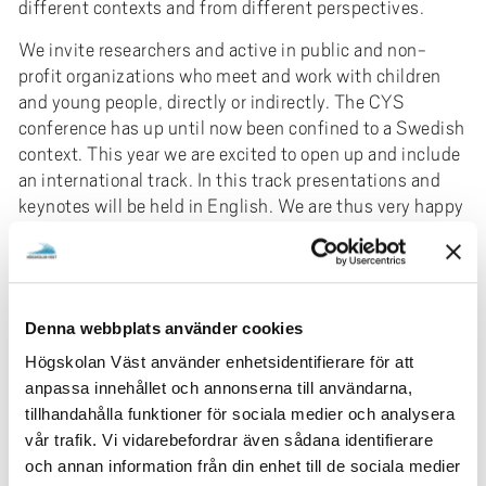
different contexts and from different perspectives.
We invite researchers and active in public and non-
profit organizations who meet and work with children
and young people, directly or indirectly. The CYS
conference has up until now been confined to a Swedish
context. This year we are excited to open up and include
an international track. In this track presentations and
keynotes will be held in English. We are thus very happy
to invite reserachers and practitioners from different
countries to participate and to share research or work
with/for children and young people. We hope to see you
at the conference! You are also welcome to just listen
Denna webbplats använder cookies
and to participate in conversations with other
researchers and practitioners.
Högskolan Väst använder enhetsidentifierare för att
anpassa innehållet och annonserna till användarna,
Call for papers
tillhandahålla funktioner för sociala medier och analysera
PDF
vår trafik. Vi vidarebefordrar även sådana identifierare
och annan information från din enhet till de sociala medier
program, book of abstracts and keynotes