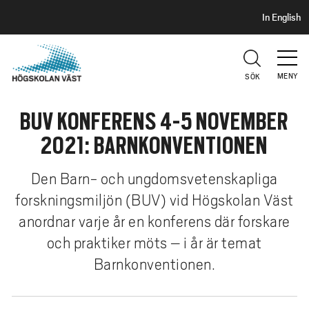
S
H
In English
I
o
D
p
H
U
p
V
MENY
SÖK
a
U
t
D
BUV KONFERENS 4-5 NOVEMBER
i
l
2021: BARNKONVENTIONEN
l
h
Den Barn- och ungdomsvetenskapliga
u
forskningsmiljön (BUV) vid Högskolan Väst
v
anordnar varje år en konferens där forskare
u
d
och praktiker möts – i år är temat
i
Barnkonventionen.
n
n