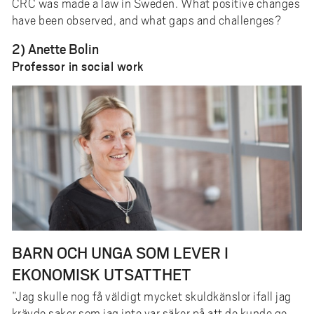
CRC was made a law in Sweden. What positive changes
have been observed, and what gaps and challenges?
2) Anette Bolin
Professor in social work
BARN OCH UNGA SOM LEVER I
EKONOMISK UTSATTHET
”Jag skulle nog få väldigt mycket skuldkänslor ifall jag
krävde saker som jag inte var säker på att de kunde ge