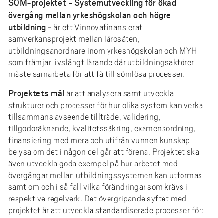
SÖM-projektet - Systemutveckling för ökad
e
övergång mellan yrkeshögskolan och högre
h
utbildning
- är ett Vinnovafinansierat
å
samverkansprojekt mellan lärosäten,
l
utbildningsanordnare inom yrkeshögskolan och MYH
l
som främjar livslångt lärande där utbildningsaktörer
e
måste samarbeta för att få till sömlösa processer.
t
Projektets mål
är att analysera samt utveckla
strukturer och processer för hur olika system kan verka
tillsammans avseende tillträde, validering,
tillgodoräknande, kvalitetssäkring, examensordning,
finansiering med mera och utifrån vunnen kunskap
belysa om det i någon del går att förena. Projektet ska
även utveckla goda exempel på hur arbetet med
övergångar mellan utbildningssystemen kan utformas
samt om och i så fall vilka förändringar som krävs i
respektive regelverk. Det övergripande syftet med
projektet är att utveckla standardiserade processer för: