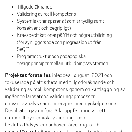
Tillgodoräknande
Validering av reell kompetens
Systemisk transparens (som är tydlig samt
konsekvent och begripligt)
Kravspecifikationer på YH och högre utbildning
(för synliggörande och progression utifrån
SeQF)
Programstruktur och pedagogiska
designprinciper mellan utbildningssystemen
Projektet första fas
inleddes i augusti 2021 och
fokuserade på att arbeta med tillgodoräknande och
validering av reell kompetens genom en kartläggning av
ingående lärosätens valideringsprocesser,
omvärldsanalys samt intervjuer med nyckelpersoner.
Resultatet gav en förstärkt uppfattning att ett
nationellt systemiskt validering- och
beslutsstödsystem behöver förverkligas. De
genomförda studierna pekar i samma riktning; en ökad