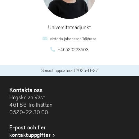
Universitetsadjunkt
victoria.johansson.1@hv.se
+46520223503
Senast uppdaterad
2025-11-27
SIDFOT
Kontakta oss
Högskolan Väst
461 86 Trollhättan
0520-22 30 00
E-post och fler
kontaktuppgifter