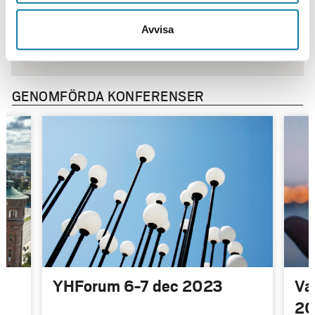
Kommunikation
Avvisa
GENOMFÖRDA KONFERENSER
j
YHForum 6-7 dec 2023
Va
2