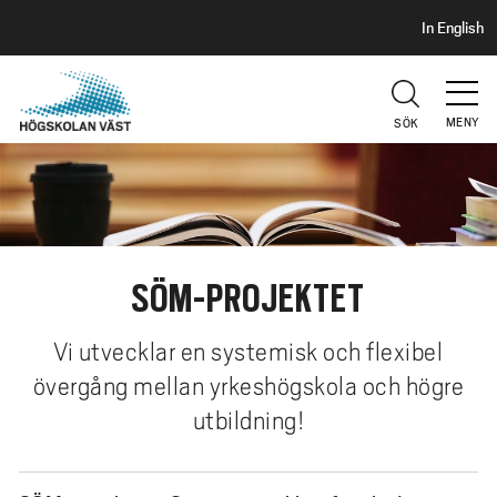
S
H
In English
I
o
D
p
H
U
p
V
MENY
SÖK
a
U
t
D
i
l
l
h
SÖM-PROJEKTET
u
v
Vi utvecklar en systemisk och flexibel
u
övergång mellan yrkeshögskola och högre
d
i
utbildning!
n
n