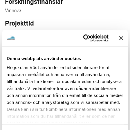
Forskningsfinansiär
Vinnova
Projekttid
2021 - 2024
Samverkanspartner
expand_more
Denna webbplats använder cookies
Styrgrupp
expand_more
Högskolan Väst använder enhetsidentifierare för att
anpassa innehållet och annonserna till användarna,
tillhandahålla funktioner för sociala medier och analysera
Publikationer
expand_more
vår trafik. Vi vidarebefordrar även sådana identifierare
och annan information från din enhet till de sociala medier
Material
expand_more
och annons- och analysföretag som vi samarbetar med.
Dessa kan i sin tur kombinera informationen med annan
information som du har tillhandahållit eller som de har
LÄS MER OM ARBETSPAKETEN
samlat in när du har använt deras tjänster.